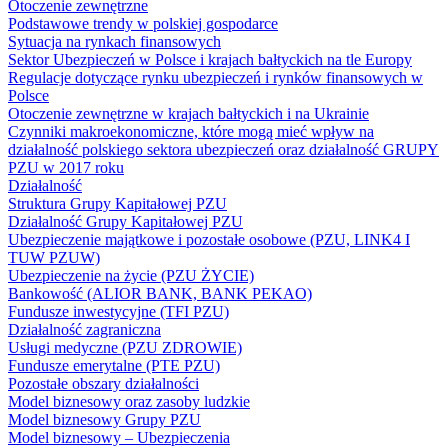
Otoczenie zewnętrzne
Podstawowe trendy w polskiej gospodarce
Sytuacja na rynkach finansowych
Sektor Ubezpieczeń w Polsce i krajach bałtyckich na tle Europy
Regulacje dotyczące rynku ubezpieczeń i rynków finansowych w
Polsce
Otoczenie zewnętrzne w krajach bałtyckich i na Ukrainie
Czynniki makroekonomiczne, które mogą mieć wpływ na
działalność polskiego sektora ubezpieczeń oraz działalność GRUPY
PZU w 2017 roku
Działalność
Struktura Grupy Kapitałowej PZU
Działalność Grupy Kapitałowej PZU
Ubezpieczenie majątkowe i pozostałe osobowe (PZU, LINK4 I
TUW PZUW)
Ubezpieczenie na życie (PZU ŻYCIE)
Bankowość (ALIOR BANK, BANK PEKAO)
Fundusze inwestycyjne (TFI PZU)
Działalność zagraniczna
Usługi medyczne (PZU ZDROWIE)
Fundusze emerytalne (PTE PZU)
Pozostałe obszary działalności
Model biznesowy oraz zasoby ludzkie
Model biznesowy Grupy PZU
Model biznesowy – Ubezpieczenia