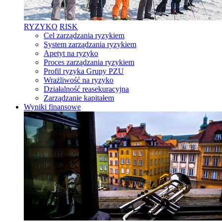
RYZYKO
RISK
Cel zarządzania ryzykiem
System zarządzania ryzykiem
Apetyt na ryzyko
Proces zarządzania ryzykiem
Profil ryzyka Grupy PZU
Wrażliwość na ryzyko
Działalność reasekuracyjna
Zarządzanie kapitałem
Wyniki finansowe