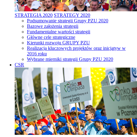
STRATEGIA 2020
STRATEGY 2020
Podsumowanie strategii Grupy PZU 2020
Bazowe założenia strategii
Fundamentalne wartości strategii
Główne cele strategiczne
Kierunki rozwoju GRUPY PZU
Realizacja kluczowych projektów oraz inicjatyw w
2016 roku
Wybrane mierniki strategii Grupy PZU 2020
CSR