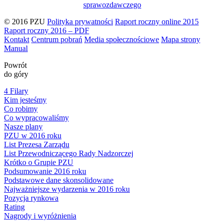
sprawozdawczego
© 2016 PZU
Polityka prywatności
Raport roczny online 2015
Raport roczny 2016 – PDF
Kontakt
Centrum pobrań
Media społecznościowe
Mapa strony
Manual
Powrót
do góry
4 Filary
Kim jesteśmy
Co robimy
Co wypracowaliśmy
Nasze plany
PZU w 2016 roku
List Prezesa Zarządu
List Przewodniczącego Rady Nadzorczej
Krótko o Grupie PZU
Podsumowanie 2016 roku
Podstawowe dane skonsolidowane
Najważniejsze wydarzenia w 2016 roku
Pozycja rynkowa
Rating
Nagrody i wyróżnienia