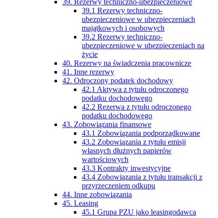
39. Rezerwy techniczno-ubezpieczeniowe
39.1 Rezerwy techniczno-
ubezpieczeniowe w ubezpieczeniach
majątkowych i osobowych
39.2 Rezerwy techniczno-
ubezpieczeniowe w ubezpieczeniach na
życie
40. Rezerwy na świadczenia pracownicze
41. Inne rezerwy
42. Odroczony podatek dochodowy
42.1 Aktywa z tytułu odroczonego
podatku dochodowego
42.2 Rezerwa z tytułu odroczonego
podatku dochodowego
43. Zobowiązania finansowe
43.1 Zobowiązania podporządkowane
43.2 Zobowiązania z tytułu emisji
własnych dłużnych papierów
wartościowych
43.3 Kontrakty inwestycyjne
43.4 Zobowiązania z tytułu transakcji z
przyrzeczeniem odkupu
44. Inne zobowiązania
45. Leasing
45.1 Grupa PZU jako leasingodawca