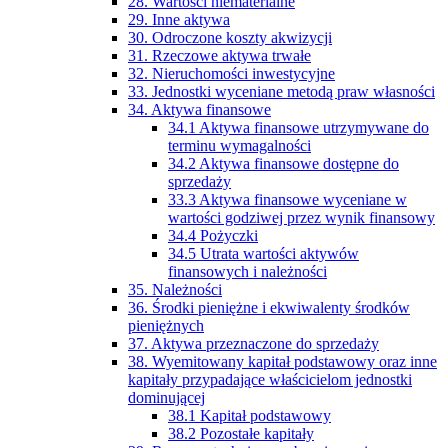
28. Wartości niematerialne
29. Inne aktywa
30. Odroczone koszty akwizycji
31. Rzeczowe aktywa trwałe
32. Nieruchomości inwestycyjne
33. Jednostki wyceniane metodą praw własności
34. Aktywa finansowe
34.1 Aktywa finansowe utrzymywane do
terminu wymagalności
34.2 Aktywa finansowe dostępne do
sprzedaży
33.3 Aktywa finansowe wyceniane w
wartości godziwej przez wynik finansowy
34.4 Pożyczki
34.5 Utrata wartości aktywów
finansowych i należności
35. Należności
36. Środki pieniężne i ekwiwalenty środków
pieniężnych
37. Aktywa przeznaczone do sprzedaży
38. Wyemitowany kapitał podstawowy oraz inne
kapitały przypadające właścicielom jednostki
dominującej
38.1 Kapitał podstawowy
38.2 Pozostałe kapitały