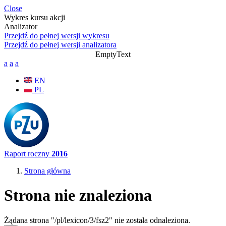
Przejdź do treści
Close
Wykres kursu akcji
Analizator
Przejdź do pełnej wersji wykresu
Przejdź do pełnej wersji analizatora
EmptyText
a
a
a
EN
PL
Raport roczny
2016
Strona główna
Jesteś tutaj
Strona nie znaleziona
Żądana strona "/pl/lexicon/3/fsz2" nie została odnaleziona.