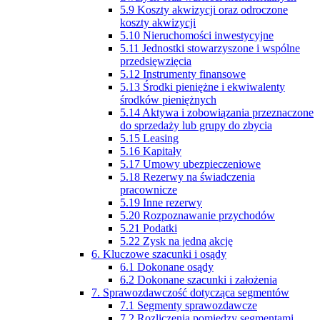
5.9 Koszty akwizycji oraz odroczone
koszty akwizycji
5.10 Nieruchomości inwestycyjne
5.11 Jednostki stowarzyszone i wspólne
przedsięwzięcia
5.12 Instrumenty finansowe
5.13 Środki pieniężne i ekwiwalenty
środków pieniężnych
5.14 Aktywa i zobowiązania przeznaczone
do sprzedaży lub grupy do zbycia
5.15 Leasing
5.16 Kapitały
5.17 Umowy ubezpieczeniowe
5.18 Rezerwy na świadczenia
pracownicze
5.19 Inne rezerwy
5.20 Rozpoznawanie przychodów
5.21 Podatki
5.22 Zysk na jedną akcję
6. Kluczowe szacunki i osądy
6.1 Dokonane osądy
6.2 Dokonane szacunki i założenia
7. Sprawozdawczość dotycząca segmentów
7.1 Segmenty sprawozdawcze
7.2 Rozliczenia pomiędzy segmentami