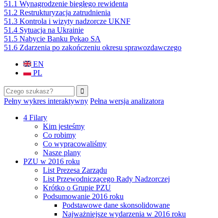
51.1 Wynagrodzenie biegłego rewidenta
51.2 Restrukturyzacja zatrudnienia
51.3 Kontrola i wizyty nadzorcze UKNF
51.4 Sytuacja na Ukrainie
51.5 Nabycie Banku Pekao SA
51.6 Zdarzenia po zakończeniu okresu sprawozdawczego
EN
PL
Szukaj
Formularz wyszukiwania
Pełny wykres interaktywny
Pełna wersja analizatora
4 Filary
Kim jesteśmy
Co robimy
Co wypracowaliśmy
Nasze plany
PZU w 2016 roku
List Prezesa Zarządu
List Przewodniczącego Rady Nadzorczej
Krótko o Grupie PZU
Podsumowanie 2016 roku
Podstawowe dane skonsolidowane
Najważniejsze wydarzenia w 2016 roku