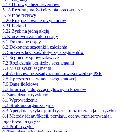
5.17 Umowy ubezpieczeniowe
5.18 Rezerwy na świadczenia pracownicze
5.19 Inne rezerwy
5.20 Rozpoznawanie przychodów
5.21 Podatki
5.22 Zysk na jedną akcję
6. Kluczowe szacunki i osądy
6.1 Dokonane osądy
6.2 Dokonane szacunki i założenia
7. Sprawozdawczość dotycząca segmentów
7.1 Segmenty sprawozdawcze
7.2 Rozliczenia pomiędzy segmentami
7.3 Miara zysku segmentu
7.4 Zastosowane zasady rachunkowości według PSR
7.5 Uproszczenia w nocie segmentowej
7.6 Dane ilościowe
7.7 Informacje dotyczące głównych klientów
8. Zarządzanie ryzykiem
8.1 Wprowadzenie
8.2 Struktura organizacyjna
8.3 Apetyt na ryzyko, profil ryzyka oraz tolerancja na ryzyko
8.4 Metody identyfikacji, pomiaru, oceny, monitorowania i
raportowania ryzyka
8.5 Profil ryzyka
9. Zarządzanie kapitałem własnym