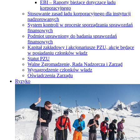
EBI – Raporty bieżące dotyczące ładu
korporacyjnego
Stosowanie zasad ładu korporacyjnego dla instytucji
nadzorowanych
System kontroli w procesie sporządzania sprawozdań
finansowych
Podmiot uprawniony do badania sprawozdań
finansowych
Kapitał zakładowy i akcjonariusze PZU, akcje będące
w posiadaniu członków władz
Statut PZU
Walne Zgromadzenie, Rada Nadzorcza i Zarząd
Wynagrodzenie członków władz
Oświadczenia Zarządu
Ryzyko