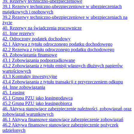
39. Rezerwy techniczno-ubezpieczeniowe
39.1 Rezerwy techniczno-ubezpieczeniowe w ubezpieczeniach
majątkowych i osobowych
39.2 Rezerwy techniczno-ubezpieczeniowe w ubezpieczeniach na
życie
40. Rezerwy na świadczenia pracownicze
41. Inne rezerwy
42. Odroczony podatek dochodowy
42.1 Aktywa z tytułu odroczonego podatku dochodowego
42.2 Rezerwa z tytułu odroczonego podatku dochodowego
43. Zobowiązania finansowe
43.1 Zobowiązania podporządkowane
43.2 Zobowiązania z tytułu emisji własnych dłużnych papierów
wartościowych
43.3 Kontrakty inwestycyjne
43.4 Zobowiązania z tytułu transakcji z przyrzeczeniem odkupu
44. Inne zobowiązania
45. Leasing
45.1 Grupa PZU jako leasingodawca
45.2 Grupa PZU jako leasingobiorca
46. Aktywa stanowiące zabezpieczenie należności, zobowiązań oraz
zobowiązań warunkowych
46.1 Aktywa finansowe stanowiące zabezpieczenie zobowiązań
46.2 Aktywa finansowe stanowiące zabezpieczenie pożyczek
udzielonych