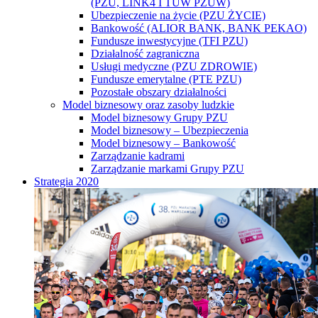
(PZU, LINK4 I TUW PZUW)
Ubezpieczenie na życie (PZU ŻYCIE)
Bankowość (ALIOR BANK, BANK PEKAO)
Fundusze inwestycyjne (TFI PZU)
Działalność zagraniczna
Usługi medyczne (PZU ZDROWIE)
Fundusze emerytalne (PTE PZU)
Pozostałe obszary działalności
Model biznesowy oraz zasoby ludzkie
Model biznesowy Grupy PZU
Model biznesowy – Ubezpieczenia
Model biznesowy – Bankowość
Zarządzanie kadrami
Zarządzanie markami Grupy PZU
Strategia 2020