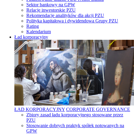
Sektor bankowy na GPW
Relacje inwestorskie PZU
Rekomendacje analityków dla akcji PZU
Polityka kapitałowa i dywidendowa Grupy PZU
Rating
Kalendarium
Ład korporacyjny
ŁAD KORPORACYJNY
CORPORATE GOVERNANCE
Zbiory zasad ładu korporacyjnego stosowane przez
PZU
Stosowanie dobrych praktyk spółek notowanych na
GPW