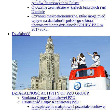
rynków finansowych w Polsce
Otoczenie zewnętrzne w krajach bałtyckich i na
Ukrainie
Czynniki makroekonomiczne, które mogą mieć
wpływ na działalność polskiego sektora
ubezpieczeń oraz działalność GRUPY PZU w
2017 roku
Działalność
DZIAŁALNOŚĆ
ACTIVITY OF PZU GROUP
Struktura Grupy Kapitałowej PZU
Działalność Grupy Kapitałowej PZU
Ubezpieczenie majątkowe i pozostałe osobowe