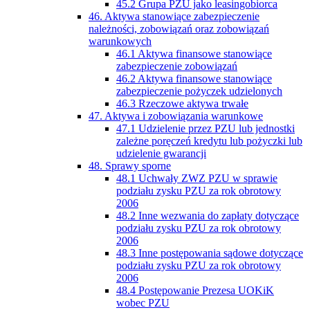
45.2 Grupa PZU jako leasingobiorca
46. Aktywa stanowiące zabezpieczenie
należności, zobowiązań oraz zobowiązań
warunkowych
46.1 Aktywa finansowe stanowiące
zabezpieczenie zobowiązań
46.2 Aktywa finansowe stanowiące
zabezpieczenie pożyczek udzielonych
46.3 Rzeczowe aktywa trwałe
47. Aktywa i zobowiązania warunkowe
47.1 Udzielenie przez PZU lub jednostki
zależne poręczeń kredytu lub pożyczki lub
udzielenie gwarancji
48. Sprawy sporne
48.1 Uchwały ZWZ PZU w sprawie
podziału zysku PZU za rok obrotowy
2006
48.2 Inne wezwania do zapłaty dotyczące
podziału zysku PZU za rok obrotowy
2006
48.3 Inne postępowania sądowe dotyczące
podziału zysku PZU za rok obrotowy
2006
48.4 Postępowanie Prezesa UOKiK
wobec PZU