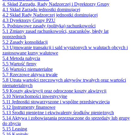
4. Skład Zarządu, Rady Nadzorczej i Dyrektorzy Grupy
4.1 Skład Zarządu jednostki dominującej
4.2 Skład Rady Nadzorczej jednostki dominującej
4.3 Dyrektorzy Grupy PZU
5. Podstawowe zasady (polityka) rachunkowości
5.1 Zmiany zasad rachunkowości, szacunków, błędy lat
poprzednich
5.2 Zasady konsolidacji
5.3 Ujmowanie transakcji i sald wyrażonych w walutach obcych i
zastosowane kursy walutowe
5.4 Metoda nabycia
5.5 Wartość firmy
5.6 Wartości niematerialne
5.7 Rzeczowe aktywa trwałe
5.8 Utrata wartości rzeczowych aktywów trwałych oraz wartości
niematerialnych
5.9 Koszty akwizycji oraz odroczone koszty akwizycji
5.10 Nieruchomości inwestycyjne
5.11 Jednostki stowarzyszone i wspólne przedsięwzięcia
5.12 Instrumenty finansowe
5.13 Środki pieniężne i ekwiwalenty środków pieniężnych
5.14 Aktywa i zobowiązania przeznaczone do sprzedaży lub grupy
do zbycia
5.15 Leasing
5.16 Kapitały