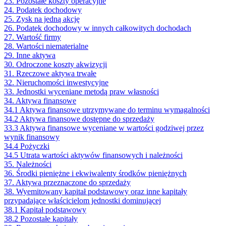
23. Pozostałe koszty operacyjne
24. Podatek dochodowy
25. Zysk na jedną akcję
26. Podatek dochodowy w innych całkowitych dochodach
27. Wartość firmy
28. Wartości niematerialne
29. Inne aktywa
30. Odroczone koszty akwizycji
31. Rzeczowe aktywa trwałe
32. Nieruchomości inwestycyjne
33. Jednostki wyceniane metodą praw własności
34. Aktywa finansowe
34.1 Aktywa finansowe utrzymywane do terminu wymagalności
34.2 Aktywa finansowe dostępne do sprzedaży
33.3 Aktywa finansowe wyceniane w wartości godziwej przez
wynik finansowy
34.4 Pożyczki
34.5 Utrata wartości aktywów finansowych i należności
35. Należności
36. Środki pieniężne i ekwiwalenty środków pieniężnych
37. Aktywa przeznaczone do sprzedaży
38. Wyemitowany kapitał podstawowy oraz inne kapitały
przypadające właścicielom jednostki dominującej
38.1 Kapitał podstawowy
38.2 Pozostałe kapitały