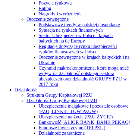
Pozycja rynkowa
Rating
Nagrody i wyróżnienia
Otoczenie zewnętrzne
Podstawowe trendy w polskiej gospodarce
Sytuacja na rynkach finansowych
Sektor Ubezpieczeń w Polsce i krajach
bałtyckich na tle Europy
Regulacje dotyczące rynku ubezpieczeń i
rynków finansowych w Polsce
Otoczenie zewnętrzne w krajach bałtyckich i na
Ukrainie
Czynniki makroekonomiczne, które mogą mieć
wpływ na działalność polskiego sektora
ubezpieczeń oraz działalność GRUPY PZU w
2017 roku
Działalność
Struktura Grupy Kapitałowej PZU
Działalność Grupy Kapitałowej PZU
Ubezpieczenie majątkowe i pozostałe osobowe
(PZU, LINK4 I TUW PZUW)
Ubezpieczenie na życie (PZU ŻYCIE)
Bankowość (ALIOR BANK, BANK PEKAO)
Fundusze inwestycyjne (TFI PZU)
Działalność zagraniczna