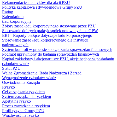
Rekomendacje analityków dla akcji PZU
Polityka kapitałowa i dywidendowa Grupy PZU
Rating
Kalendarium
Ład korporacyjny
Zbiory zasad ładu korporacyjnego stosowane przez PZU
Stosowanie dobrych praktyk spółek notowanych na GPW
EBI – Raporty bieżące dotyczące ładu korporacyjnego
Stosowanie zasad ładu korporacyjnego dla instytucji
nadzorowanych
System kontroli w procesie sporządzania sprawozdań finansowych
Podmiot uprawniony do badania sprawozdań finansowych
Kapitał zakładowy i akcjonariusze PZU, akcje będące w posiadaniu
członków władz
Statut PZU
Walne Zgromadzenie, Rada Nadzorcza i Zarząd
Wynagrodzenie członków władz
Oświadczenia Zarządu
Ryzyko
Cel zarządzania ryzykiem
System zarządzania ryzykiem
Apetyt na ryzyko
Proces zarządzania ryzykiem
Profil ryzyka Grupy PZU
Wrażliwość na ryzyko