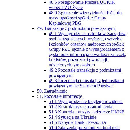
48.5 Postępowanie Prezesa UOKiK
wobec PZU Życie
48.6 Zgłoszenie wierzytelności PZU do
masy upadłości spółek z Grupy
Kapitałowej PBG
49. Transakcje z podmiotami powiązanymi
49.1 Wynagrodzenia członków Zarządów,
osób zarządzających wyższego szczebla
i członków organów nadzorczych spółek
Grupy PZU łącznie z wynagrodzeniem z
zysku oraz informacja o wartości zaliczek,
kredytów, pożyczek i gwarancji
udzielonych tym osobom
49.2 Pozostałe transakcje z podmiotami
powiązanymi
49.3 Prezentacja transakcji z jednostkami
powiązanymi ze Skarbem Państwa
50. Zatrudnienie
51. Pozostałe informacje
51.1 Wynagrodzenie biegłego rewidenta
51.2 Restrukturyzacja zatrudnienia
51.3 Kontrola i wizyty nadzorcze UKNF
51.4 Sytuacja na Ukrainie
51.5 Nabycie Banku Pekao SA
51.6 Zdarzenia po zakończeniu okresu