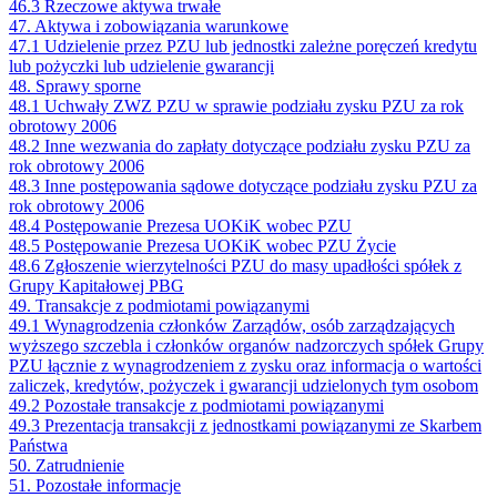
46.3 Rzeczowe aktywa trwałe
47. Aktywa i zobowiązania warunkowe
47.1 Udzielenie przez PZU lub jednostki zależne poręczeń kredytu
lub pożyczki lub udzielenie gwarancji
48. Sprawy sporne
48.1 Uchwały ZWZ PZU w sprawie podziału zysku PZU za rok
obrotowy 2006
48.2 Inne wezwania do zapłaty dotyczące podziału zysku PZU za
rok obrotowy 2006
48.3 Inne postępowania sądowe dotyczące podziału zysku PZU za
rok obrotowy 2006
48.4 Postępowanie Prezesa UOKiK wobec PZU
48.5 Postępowanie Prezesa UOKiK wobec PZU Życie
48.6 Zgłoszenie wierzytelności PZU do masy upadłości spółek z
Grupy Kapitałowej PBG
49. Transakcje z podmiotami powiązanymi
49.1 Wynagrodzenia członków Zarządów, osób zarządzających
wyższego szczebla i członków organów nadzorczych spółek Grupy
PZU łącznie z wynagrodzeniem z zysku oraz informacja o wartości
zaliczek, kredytów, pożyczek i gwarancji udzielonych tym osobom
49.2 Pozostałe transakcje z podmiotami powiązanymi
49.3 Prezentacja transakcji z jednostkami powiązanymi ze Skarbem
Państwa
50. Zatrudnienie
51. Pozostałe informacje