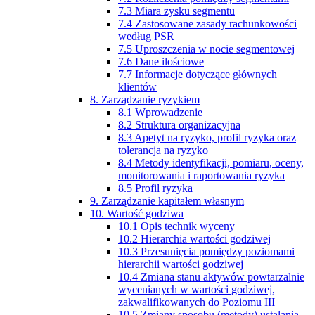
7.3 Miara zysku segmentu
7.4 Zastosowane zasady rachunkowości
według PSR
7.5 Uproszczenia w nocie segmentowej
7.6 Dane ilościowe
7.7 Informacje dotyczące głównych
klientów
8. Zarządzanie ryzykiem
8.1 Wprowadzenie
8.2 Struktura organizacyjna
8.3 Apetyt na ryzyko, profil ryzyka oraz
tolerancja na ryzyko
8.4 Metody identyfikacji, pomiaru, oceny,
monitorowania i raportowania ryzyka
8.5 Profil ryzyka
9. Zarządzanie kapitałem własnym
10. Wartość godziwa
10.1 Opis technik wyceny
10.2 Hierarchia wartości godziwej
10.3 Przesunięcia pomiędzy poziomami
hierarchii wartości godziwej
10.4 Zmiana stanu aktywów powtarzalnie
wycenianych w wartości godziwej,
zakwalifikowanych do Poziomu III
10.5 Zmiany sposobu (metody) ustalania