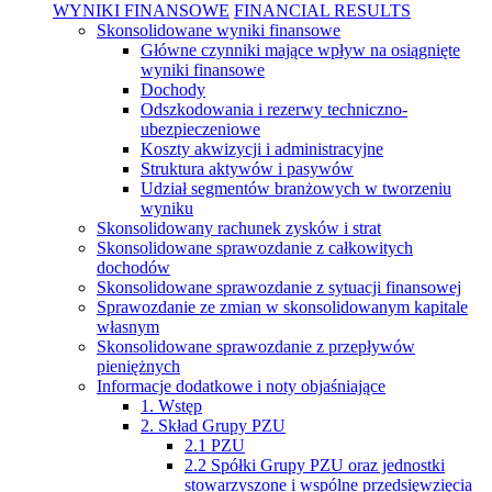
WYNIKI FINANSOWE
FINANCIAL RESULTS
Skonsolidowane wyniki finansowe
Główne czynniki mające wpływ na osiągnięte
wyniki finansowe
Dochody
Odszkodowania i rezerwy techniczno-
ubezpieczeniowe
Koszty akwizycji i administracyjne
Struktura aktywów i pasywów
Udział segmentów branżowych w tworzeniu
wyniku
Skonsolidowany rachunek zysków i strat
Skonsolidowane sprawozdanie z całkowitych
dochodów
Skonsolidowane sprawozdanie z sytuacji finansowej
Sprawozdanie ze zmian w skonsolidowanym kapitale
własnym
Skonsolidowane sprawozdanie z przepływów
pieniężnych
Informacje dodatkowe i noty objaśniające
1. Wstęp
2. Skład Grupy PZU
2.1 PZU
2.2 Spółki Grupy PZU oraz jednostki
stowarzyszone i wspólne przedsięwzięcia