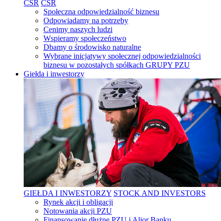
CSR
CSR
Społeczna odpowiedzialność biznesu
Odpowiadamy na potrzeby
Cenimy naszych ludzi
Wspieramy społeczeństwo
Dbamy o środowisko naturalne
Wybrane inicjatywy społecznej odpowiedzialności
biznesu w pozostałych spółkach GRUPY PZU
Giełda i inwestorzy
GIEŁDA I INWESTORZY
STOCK AND INVESTORS
Rynek akcji i obligacji
Notowania akcji PZU
Finansowanie dłużne PZU i Alior Banku