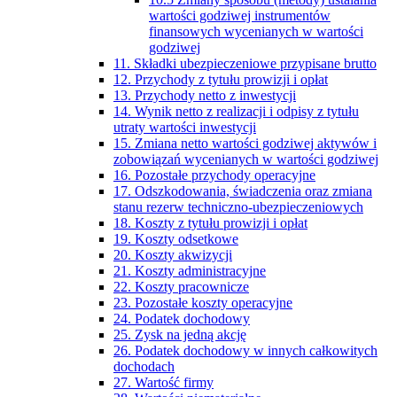
wartości godziwej instrumentów
finansowych wycenianych w wartości
godziwej
11. Składki ubezpieczeniowe przypisane brutto
12. Przychody z tytułu prowizji i opłat
13. Przychody netto z inwestycji
14. Wynik netto z realizacji i odpisy z tytułu
utraty wartości inwestycji
15. Zmiana netto wartości godziwej aktywów i
zobowiązań wycenianych w wartości godziwej
16. Pozostałe przychody operacyjne
17. Odszkodowania, świadczenia oraz zmiana
stanu rezerw techniczno-ubezpieczeniowych
18. Koszty z tytułu prowizji i opłat
19. Koszty odsetkowe
20. Koszty akwizycji
21. Koszty administracyjne
22. Koszty pracownicze
23. Pozostałe koszty operacyjne
24. Podatek dochodowy
25. Zysk na jedną akcję
26. Podatek dochodowy w innych całkowitych
dochodach
27. Wartość firmy