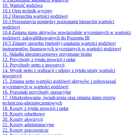
10. Wartość godziwa
10.1 Opis technik wyceny
10.2 Hierarchia wartości godziwej
10.3 Przesunięcia pomiędzy poziomami hierarchii wartości
godziwej
10.4 Zmiana stanu aktywów powtarzalnie wycenianych w wartości
godziwej, zakwalifikowanych do Poziomu III
10.5 Zmiany sposobu (metody) ustalania wartości godziwej
instrumentów finansowych wycenianych w wartości godziwej
11. Składki ubezpieczeniowe przypisane brutto
12. Przychody z tytułu prowizji i opłat
13. Przychody netto z inwestycji
14. Wynik netto z realizacji i odpisy z tytułu utraty wartości
inwestycji
15. Zmiana netto wartości godziwej aktywów i zobowiązań
wycenianych w wartości godziwej
16. Pozostałe przychody operacyjne
17. Odszkodowania, świadczenia oraz zmiana stanu rezerw
techniczno-ubezpieczeniowych
18. Koszty z tytułu prowizji i opłat
19. Koszty odsetkowe
20. Koszty akwizycji
21. Koszty administracyjne
22. Koszty pracownicze