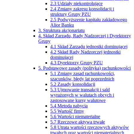
2.3 Udziały niekontrolujące
2.4 Zmiany zakresu konsolidacji i
struktury Grupy PZU
2.5 Podwyższenie kapitału zakładowego
Alior Banku
3. Struktura akcjonariatu
4. Skład Zarządu, Rady Nadzorczej i Dyrektorzy
Grupy
4.1 Skład Zarządu jednostki dominującej
4.2 Skład Rady Nadzorczej jednostki
dominującej
4.3 Dyrektorzy Grupy PZU
5. Podstawowe zasady (polityka) rachunkowości
5.1 Zmiany zasad rachunkowości,
szacunków, błędy lat poprzednich
5.2 Zasady konsolidacji
5.3 Ujmowanie transakcji i sald
wyrażonych w walutach obcych i
zastosowane kursy walutowe
5.4 Metoda nabycia
5.5 Wartość firmy
5.6 Wartości niematerialne
5.7 Rzeczowe aktywa trwałe
5.8 Utrata wartości rzeczowych aktywów
trwałych oraz wartości niematerialnych