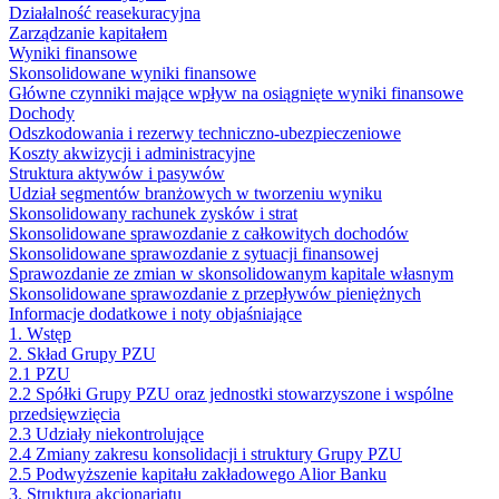
Działalność reasekuracyjna
Zarządzanie kapitałem
Wyniki finansowe
Skonsolidowane wyniki finansowe
Główne czynniki mające wpływ na osiągnięte wyniki finansowe
Dochody
Odszkodowania i rezerwy techniczno-ubezpieczeniowe
Koszty akwizycji i administracyjne
Struktura aktywów i pasywów
Udział segmentów branżowych w tworzeniu wyniku
Skonsolidowany rachunek zysków i strat
Skonsolidowane sprawozdanie z całkowitych dochodów
Skonsolidowane sprawozdanie z sytuacji finansowej
Sprawozdanie ze zmian w skonsolidowanym kapitale własnym
Skonsolidowane sprawozdanie z przepływów pieniężnych
Informacje dodatkowe i noty objaśniające
1. Wstęp
2. Skład Grupy PZU
2.1 PZU
2.2 Spółki Grupy PZU oraz jednostki stowarzyszone i wspólne
przedsięwzięcia
2.3 Udziały niekontrolujące
2.4 Zmiany zakresu konsolidacji i struktury Grupy PZU
2.5 Podwyższenie kapitału zakładowego Alior Banku
3. Struktura akcjonariatu