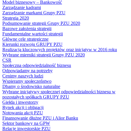
Model biznesowy – Bankowość
Zarządzanie kadrami
Zarządzanie markami Grupy PZU
Strategia 2020
Podsumowanie strategii Grupy PZU 2020
Bazowe założenia strategii
Fundamentalne wartości strategii
Główne cele strategiczne
Kierunki rozwoju GRUPY PZU
Realizacja kluczowych projektów oraz inicjatyw w 2016 roku
Wybrane mierniki strategii Grupy PZU 2020
CSR
Społeczna odpowiedzialność biznesu
Odpowiadamy na potrzeby
Cenimy naszych ludzi
Wspieramy społeczeństwo
Dbamy o środowisko naturalne
Wybrane inicjatywy społecznej odpowiedzialności biznesu w
pozostałych spółkach GRUPY PZU
Giełda i inwestorzy
Rynek akcji i obligacji
Notowania akcji PZU
Finansowanie dłużne PZU i Alior Banku
Sektor bankowy na GPW
Relacje inwestorskie PZU