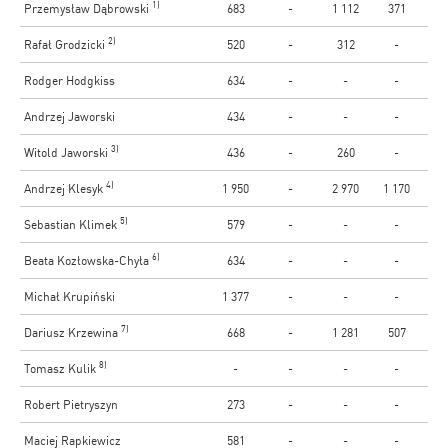
1)
Przemysław Dąbrowski
683
-
1 112
371
2)
Rafał Grodzicki
520
-
312
-
Rodger Hodgkiss
634
-
-
-
Andrzej Jaworski
434
-
-
-
3)
Witold Jaworski
436
-
260
-
4)
Andrzej Klesyk
1 950
-
2 970
1 170
5)
Sebastian Klimek
579
-
-
-
6)
Beata Kozłowska-Chyła
634
-
-
-
Michał Krupiński
1 377
-
-
-
7)
Dariusz Krzewina
668
-
1 281
507
8)
Tomasz Kulik
-
-
-
-
Robert Pietryszyn
273
-
-
-
Maciej Rapkiewicz
581
-
-
-