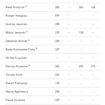
2)
Rafał Grodzicki
280
-
504
168
Rodger Hodgkiss
599
-
-
-
Andrzej Jaworski
208
-
-
-
3)
Witold Jaworski
235
-
138
-
4)
Sebastian Klimek
208
-
-
-
5)
Beata Kozłowska-Chyła
329
-
-
-
Michał Krupiński
-
-
-
-
6)
Dariusz Krzewina
360
-
690
273
Tomasz Kulik
206
-
-
-
Robert Pietryszyn
135
-
-
-
Maciej Rapkiewicz
208
-
-
-
Paweł Surówka
329
-
-
-