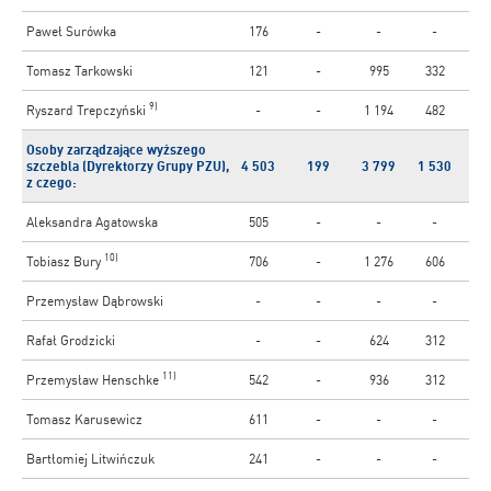
Paweł Surówka
176
-
-
-
Tomasz Tarkowski
121
-
995
332
9)
Ryszard Trepczyński
-
-
1 194
482
Osoby zarządzające wyższego
szczebla (Dyrektorzy Grupy PZU),
4 503
199
3 799
1 530
z czego:
Aleksandra Agatowska
505
-
-
-
10)
Tobiasz Bury
706
-
1 276
606
Przemysław Dąbrowski
-
-
-
-
Rafał Grodzicki
-
-
624
312
11)
Przemysław Henschke
542
-
936
312
Tomasz Karusewicz
611
-
-
-
Bartłomiej Litwińczuk
241
-
-
-