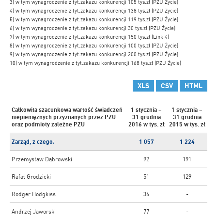
3) w tym wynagrodzenie z tyt.zakazu konkurencji 105 tys.zł (PZU Życie)
4) w tym wynagrodzenie z tyt.zakazu konkurencji 138 tys.zł (PZU Życie)
5) w tym wynagrodzenie z tyt.zakazu konkurencji 119 tys.zł (PZU Życie)
6) w tym wynagrodzenie z tyt.zakazu konkurencji 30 tys.zł (PZU Życie)
7) w tym wynagrodzenie z tyt.zakazu konkurencji 150 tys.zł (Link 4)
8) w tym wynagrodzenie z tyt.zakazu konkurencji 100 tys.zł (PZU Życie)
9) w tym wynagrodzenie z tyt.zakazu konkurencji 200 tys.zł (PZU Życie)
10) w tym wynagrodzenie z tyt.zakazu konkurencji 168 tys.zł (PZU Życie)
XLS
CSV
HTML
Całkowita szacunkowa wartość świadczeń
1 stycznia –
1 stycznia –
niepieniężnych przyznanych przez PZU
31 grudnia
31 grudnia
oraz podmioty zależne PZU
2016
w tys. zł
2015
w tys. zł
Zarząd, z czego:
1 057
1 224
Przemysław Dąbrowski
92
191
Rafał Grodzicki
51
129
Rodger Hodgkiss
36
-
Andrzej Jaworski
77
-