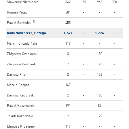
Sławomir Niemierka
862
199
963
300
Roman Pałac
581
-
-
-
12)
Paweł Surówka
455
-
-
-
Rada Nadzorcza, z czego:
1 241
-
1 224
-
Marcin Chludziński
119
-
-
-
Zbigniew Ćwiąkalski
3
-
180
-
Zbigniew Derdziuk
2
-
120
-
Dariusz Filar
2
-
132
-
Marcin Gargas
167
-
-
-
Dariusz Kacprzyk
2
-
120
-
Paweł Kaczmarek
191
-
84
-
Jakub Karnowski
2
-
120
-
Eligiusz Krześniak
119
-
-
-