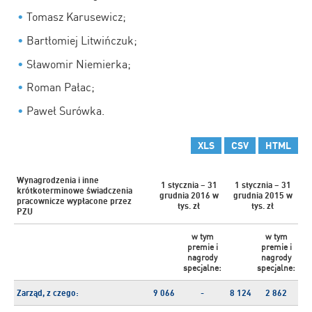
Tomasz Karusewicz;
Bartłomiej Litwińczuk;
Sławomir Niemierka;
Roman Pałac;
Paweł Surówka.
XLS
CSV
HTML
Wynagrodzenia i inne
1 stycznia – 31
1 stycznia – 31
krótkoterminowe świadczenia
grudnia 2016
w
grudnia 2015
w
pracownicze wypłacone przez
tys. zł
tys. zł
PZU
w tym
w tym
premie i
premie i
nagrody
nagrody
specjalne:
specjalne:
Zarząd, z czego:
9 066
-
8 124
2 862