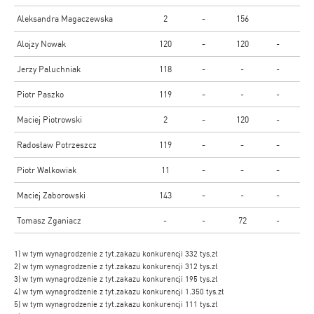
Aleksandra Magaczewska
2
-
156
Alojzy Nowak
120
-
120
-
Jerzy Paluchniak
118
-
-
-
Piotr Paszko
119
-
-
-
Maciej Piotrowski
2
-
120
-
Radosław Potrzeszcz
119
-
-
-
Piotr Walkowiak
11
-
-
-
Maciej Zaborowski
143
-
-
-
Tomasz Zganiacz
-
-
72
-
1) w tym wynagrodzenie z tyt.zakazu konkurencji 332 tys.zł
2) w tym wynagrodzenie z tyt.zakazu konkurencji 312 tys.zł
3) w tym wynagrodzenie z tyt.zakazu konkurencji 195 tys.zł
4) w tym wynagrodzenie z tyt.zakazu konkurencji 1.350 tys.zł
5) w tym wynagrodzenie z tyt.zakazu konkurencji 111 tys.zł