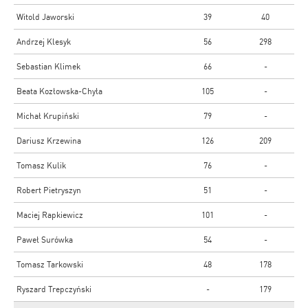
Witold Jaworski
39
40
Andrzej Klesyk
56
298
Sebastian Klimek
66
-
Beata Kozłowska-Chyła
105
-
Michał Krupiński
79
-
Dariusz Krzewina
126
209
Tomasz Kulik
76
-
Robert Pietryszyn
51
-
Maciej Rapkiewicz
101
-
Paweł Surówka
54
-
Tomasz Tarkowski
48
178
Ryszard Trepczyński
-
179