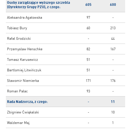
Osoby zarządzające wyższego szczebla
605
600
(Dyrektorzy Grupy PZU), z czego:
Aleksandra Agatowska
97
-
Tobiasz Bury
60
213
Rafał Grodzicki
-
44
Przemysław Henschke
82
167
Tomasz Karusewicz
51
-
Bartłomiej Litwińczuk
51
-
Sławomir Niemierka
171
176
Roman Pałac
93
-
Rada Nadzorcza, z czego:
-
11
Zbigniew Ćwiąkalski
-
10
Waldemar Maj
-
1