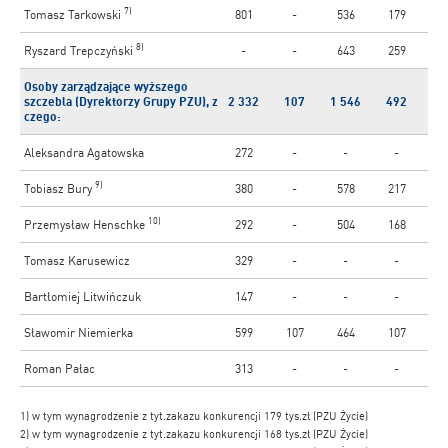
7)
Tomasz Tarkowski
801
-
536
179
8)
Ryszard Trepczyński
-
-
643
259
Osoby zarządzające wyższego
szczebla (Dyrektorzy Grupy PZU), z
2 332
107
1 546
492
czego:
Aleksandra Agatowska
272
-
-
-
9)
Tobiasz Bury
380
-
578
217
10)
Przemysław Henschke
292
-
504
168
Tomasz Karusewicz
329
-
-
-
Bartłomiej Litwińczuk
147
-
-
-
Sławomir Niemierka
599
107
464
107
Roman Pałac
313
-
-
-
1) w tym wynagrodzenie z tyt.zakazu konkurencji 179 tys.zł (PZU Życie)
2) w tym wynagrodzenie z tyt.zakazu konkurencji 168 tys.zł (PZU Życie)