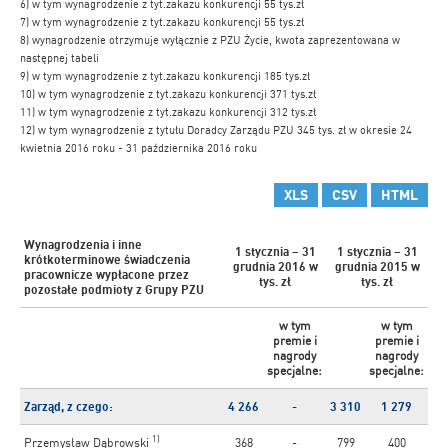
6) w tym wynagrodzenie z tyt.zakazu konkurencji 55 tys.zł
7) w tym wynagrodzenie z tyt.zakazu konkurencji 55 tys.zł
8) wynagrodzenie otrzymuje wyłącznie z PZU Życie, kwota zaprezentowana w
następnej tabeli
9) w tym wynagrodzenie z tyt.zakazu konkurencji 185 tys.zł
10) w tym wynagrodzenie z tyt.zakazu konkurencji 371 tys.zł
11) w tym wynagrodzenie z tyt.zakazu konkurencji 312 tys.zł
12) w tym wynagrodzenie z tytułu Doradcy Zarządu PZU 345 tys. zł w okresie 24
kwietnia 2016 roku - 31 października 2016 roku
XLS
CSV
HTML
Wynagrodzenia i inne
1 stycznia – 31
1 stycznia – 31
krótkoterminowe świadczenia
grudnia 2016
w
grudnia 2015
w
pracownicze wypłacone przez
tys. zł
tys. zł
pozostałe podmioty z Grupy PZU
w tym
w tym
premie i
premie i
nagrody
nagrody
specjalne:
specjalne:
Zarząd, z czego:
4 266
-
3 310
1 279
1)
Przemysław Dąbrowski
368
-
799
400