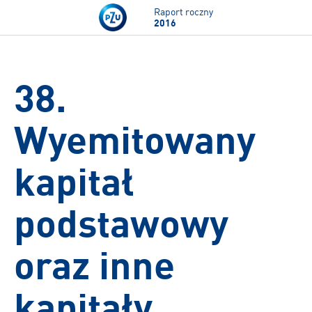
Przejdź do treści
Raport roczny
2016
38.
Wyemitowany
kapitał
podstawowy
oraz inne
kapitały