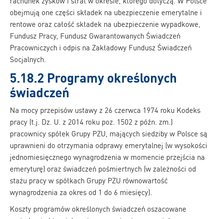
rachunek zysków i strat w okresie, którego dotyczą. W Polsce
obejmują one części składek na ubezpieczenie emerytalne i
rentowe oraz całość składek na ubezpieczenie wypadkowe,
Fundusz Pracy, Fundusz Gwarantowanych Świadczeń
Pracowniczych i odpis na Zakładowy Fundusz Świadczeń
Socjalnych.
5.18.2 Programy określonych
świadczeń
Na mocy przepisów ustawy z 26 czerwca 1974 roku Kodeks
pracy (t.j. Dz. U. z 2014 roku poz. 1502 z późn. zm.)
pracownicy spółek Grupy PZU, mających siedziby w Polsce są
uprawnieni do otrzymania odprawy emerytalnej (w wysokości
jednomiesięcznego wynagrodzenia w momencie przejścia na
emeryturę) oraz świadczeń pośmiertnych (w zależności od
stażu pracy w spółkach Grupy PZU równowartość
wynagrodzenia za okres od 1 do 6 miesięcy).
Koszty programów określonych świadczeń oszacowane