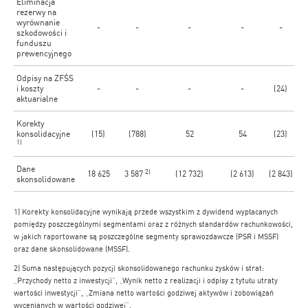
Eliminacja
rezerwy na
wyrównanie
-
-
-
-
-
szkodowości i
funduszu
prewencyjnego
Odpisy na ZFŚS
i koszty
-
-
-
-
(24)
aktuarialne
Korekty
konsolidacyjne
(15)
(788)
52
54
(23)
1)
Dane
2)
18 625
3 587
(12 732)
(2 613)
(2 843)
skonsolidowane
1) Korekty konsolidacyjne wynikają przede wszystkim z dywidend wypłacanych
pomiędzy poszczególnymi segmentami oraz z różnych standardów rachunkowości,
w jakich raportowane są poszczególne segmenty sprawozdawcze (PSR i MSSF)
oraz dane skonsolidowane (MSSF).
2) Suma następujących pozycji skonsolidowanego rachunku zysków i strat:
„Przychody netto z inwestycji”, „Wynik netto z realizacji i odpisy z tytułu utraty
wartości inwestycji”, „Zmiana netto wartości godziwej aktywów i zobowiązań
wycenianych w wartości godziwej”.