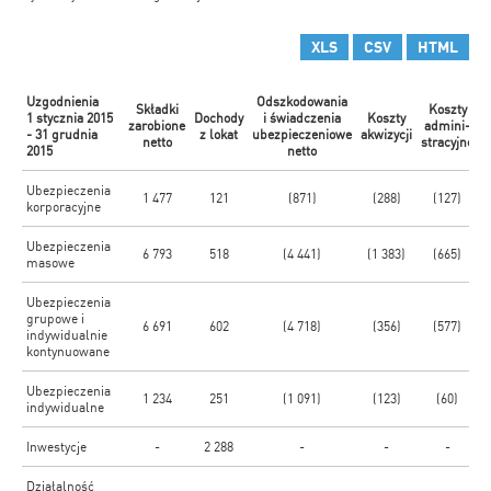
XLS
CSV
HTML
Uzgodnienia
Odszkodowania
Składki
Koszty
1 stycznia 2015
Dochody
i świadczenia
Koszty
zarobione
admini-
d
- 31 grudnia
z lokat
ubezpieczeniowe
akwizycji
netto
stracyjne
o
2015
netto
Ubezpieczenia
1 477
121
(871)
(288)
(127)
korporacyjne
Ubezpieczenia
6 793
518
(4 441)
(1 383)
(665)
masowe
Ubezpieczenia
grupowe i
6 691
602
(4 718)
(356)
(577)
indywidualnie
kontynuowane
Ubezpieczenia
1 234
251
(1 091)
(123)
(60)
indywidualne
Inwestycje
-
2 288
-
-
-
Działalność