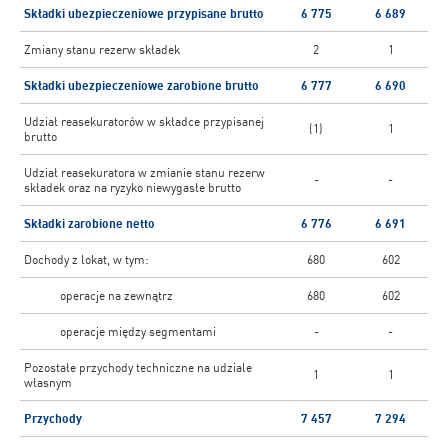
Składki ubezpieczeniowe przypisane brutto
6 775
6 689
Zmiany stanu rezerw składek
2
1
Składki ubezpieczeniowe zarobione brutto
6 777
6 690
Udział reasekuratorów w składce przypisanej
(1)
1
brutto
Udział reasekuratora w zmianie stanu rezerw
-
-
składek oraz na ryzyko niewygasłe brutto
Składki zarobione netto
6 776
6 691
Dochody z lokat, w tym:
680
602
operacje na zewnątrz
680
602
operacje między segmentami
-
-
Pozostałe przychody techniczne na udziale
1
1
własnym
Przychody
7 457
7 294