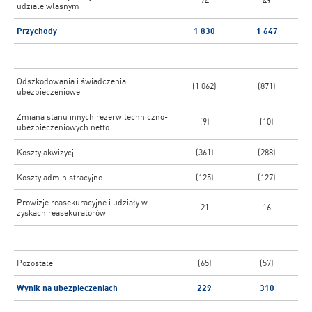
74
49
udziale własnym
Przychody
1 830
1 647
Odszkodowania i świadczenia
(1 062)
(871)
ubezpieczeniowe
Zmiana stanu innych rezerw techniczno-
(9)
(10)
ubezpieczeniowych netto
Koszty akwizycji
(361)
(288)
Koszty administracyjne
(125)
(127)
Prowizje reasekuracyjne i udziały w
21
16
zyskach reasekuratorów
Pozostałe
(65)
(57)
Wynik na ubezpieczeniach
229
310