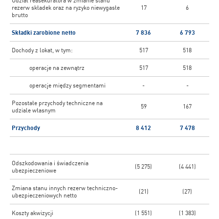
Udział reasekuratora w zmianie stanu
rezerw składek oraz na ryzyko niewygasłe
17
6
brutto
Składki zarobione netto
7 836
6 793
Dochody z lokat, w tym:
517
518
operacje na zewnątrz
517
518
operacje między segmentami
-
-
Pozostałe przychody techniczne na
59
167
udziale własnym
Przychody
8 412
7 478
Odszkodowania i świadczenia
(5 275)
(4 441)
ubezpieczeniowe
Zmiana stanu innych rezerw techniczno-
(21)
(27)
ubezpieczeniowych netto
Koszty akwizycji
(1 551)
(1 383)