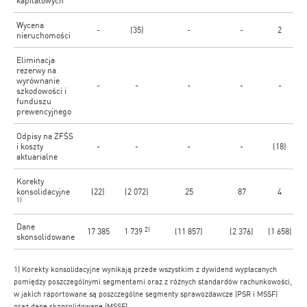
kapitałowych
Wycena
-
(35)
-
-
2
nieruchomości
Eliminacja
rezerwy na
wyrównanie
-
-
-
-
-
szkodowości i
funduszu
prewencyjnego
Odpisy na ZFŚS
i koszty
-
-
-
-
(18)
aktuarialne
Korekty
konsolidacyjne
(22)
(2 072)
25
87
4
1)
Dane
2)
17 385
1 739
(11 857)
(2 376)
(1 658)
skonsolidowane
1) Korekty konsolidacyjne wynikają przede wszystkim z dywidend wypłacanych
pomiędzy poszczególnymi segmentami oraz z różnych standardów rachunkowości,
w jakich raportowane są poszczególne segmenty sprawozdawcze (PSR i MSSF)
oraz dane skonsolidowane (MSSF).