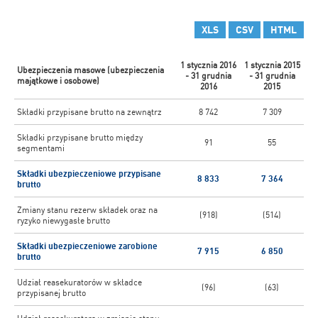
XLS
CSV
HTML
1 stycznia 2016
1 stycznia 2015
Ubezpieczenia masowe (ubezpieczenia
- 31 grudnia
- 31 grudnia
majątkowe i osobowe)
2016
2015
Składki przypisane brutto na zewnątrz
8 742
7 309
Składki przypisane brutto między
91
55
segmentami
Składki ubezpieczeniowe przypisane
8 833
7 364
brutto
Zmiany stanu rezerw składek oraz na
(918)
(514)
ryzyko niewygasłe brutto
Składki ubezpieczeniowe zarobione
7 915
6 850
brutto
Udział reasekuratorów w składce
(96)
(63)
przypisanej brutto