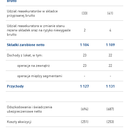
brutto
Udział reasekuratorów w składce
(33)
(41)
przypisanej brutto
Udział reasekuratora w zmianie stanu
rezerw składek oraz na ryzyko niewygasłe
2
4
brutto
Składki zarobione netto
1 104
1 109
Dochody z lokat, w tym:
23
22
operacje na zewnątrz
23
22
operacje między segmentami
-
-
Przychody
1 127
1 131
Odszkodowania i świadczenia
(694)
(687)
ubezpieczeniowe netto
Koszty akwizycji
(251)
(253)