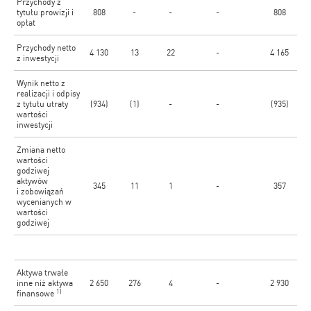
Przychody z
tytułu prowizji i
808
-
-
-
808
opłat
Przychody netto
4 130
13
22
-
4 165
z inwestycji
Wynik netto z
realizacji i odpisy
z tytułu utraty
(934)
(1)
-
-
(935)
wartości
inwestycji
Zmiana netto
wartości
godziwej
aktywów
345
11
1
-
357
i zobowiązań
wycenianych w
wartości
godziwej
Aktywa trwałe
inne niż aktywa
2 650
276
4
-
2 930
1)
finansowe