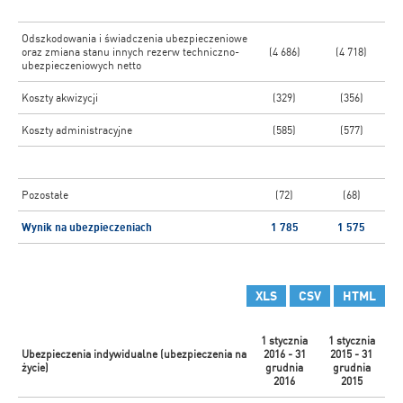
Odszkodowania i świadczenia ubezpieczeniowe
oraz zmiana stanu innych rezerw techniczno-
(4 686)
(4 718)
ubezpieczeniowych netto
Koszty akwizycji
(329)
(356)
Koszty administracyjne
(585)
(577)
Pozostałe
(72)
(68)
Wynik na ubezpieczeniach
1 785
1 575
XLS
CSV
HTML
1 stycznia
1 stycznia
Ubezpieczenia indywidualne (ubezpieczenia na
2016 - 31
2015 - 31
życie)
grudnia
grudnia
2016
2015