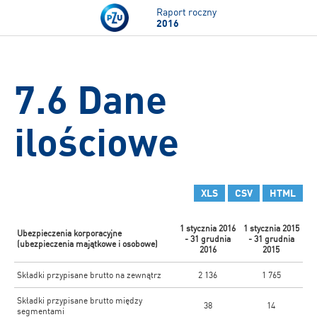
Przejdź do treści
Raport roczny
2016
7.6 Dane
ilościowe
XLS
CSV
HTML
1 stycznia 2016
1 stycznia 2015
Ubezpieczenia korporacyjne
- 31 grudnia
- 31 grudnia
(ubezpieczenia majątkowe i osobowe)
2016
2015
Składki przypisane brutto na zewnątrz
2 136
1 765
Składki przypisane brutto między
38
14
segmentami