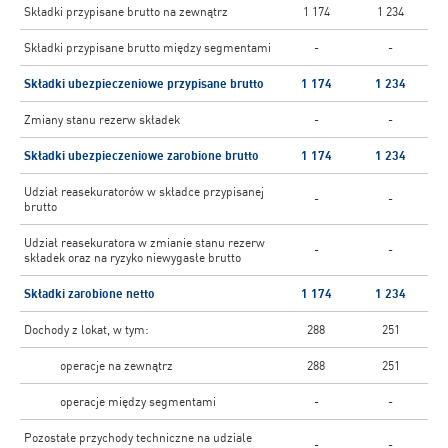
Składki przypisane brutto na zewnątrz
1 174
1 234
Składki przypisane brutto między segmentami
-
-
Składki ubezpieczeniowe przypisane brutto
1 174
1 234
Zmiany stanu rezerw składek
-
-
Składki ubezpieczeniowe zarobione brutto
1 174
1 234
Udział reasekuratorów w składce przypisanej
-
-
brutto
Udział reasekuratora w zmianie stanu rezerw
-
-
składek oraz na ryzyko niewygasłe brutto
Składki zarobione netto
1 174
1 234
Dochody z lokat, w tym:
288
251
operacje na zewnątrz
288
251
operacje między segmentami
-
-
Pozostałe przychody techniczne na udziale
-
-