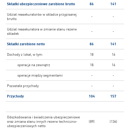
Składki ubezpieczeniowe zarobione brutto
86
141
Udział reasekuratorów w składce przypisanej
-
-
brutto
Udział reasekuratora w zmianie stanu rezerw
-
-
składek
Składki zarobione netto
86
141
Dochody z lokat, w tym:
18
16
operacje na zewnątrz
18
16
operacje między segmentami
-
-
Pozostałe przychody
-
-
Przychody
104
157
Odszkodowania i świadczenia ubezpieczeniowe
oraz zmiana stanu innych rezerw techniczno-
(89)
(136)
ubezpieczeniowych netto