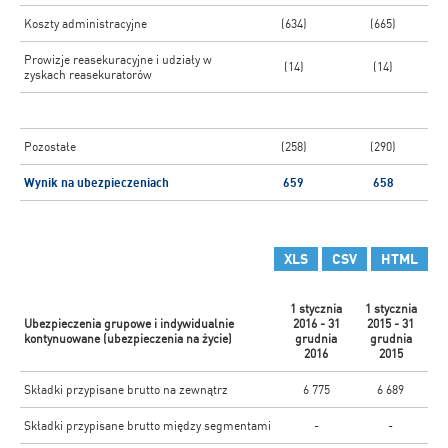
Koszty administracyjne
(634)
(665)
Prowizje reasekuracyjne i udziały w
(14)
(14)
zyskach reasekuratorów
Pozostałe
(258)
(290)
Wynik na ubezpieczeniach
659
658
XLS
CSV
HTML
1 stycznia
1 stycznia
Ubezpieczenia grupowe i indywidualnie
2016 - 31
2015 - 31
kontynuowane (ubezpieczenia na życie)
grudnia
grudnia
2016
2015
Składki przypisane brutto na zewnątrz
6 775
6 689
Składki przypisane brutto między segmentami
-
-