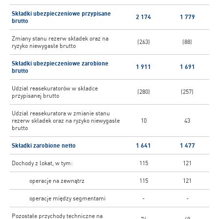
Składki ubezpieczeniowe przypisane
2 174
1 779
brutto
Zmiany stanu rezerw składek oraz na
(263)
(88)
ryzyko niewygasłe brutto
Składki ubezpieczeniowe zarobione
1 911
1 691
brutto
Udział reasekuratorów w składce
(280)
(257)
przypisanej brutto
Udział reasekuratora w zmianie stanu
rezerw składek oraz na ryzyko niewygasłe
10
43
brutto
Składki zarobione netto
1 641
1 477
Dochody z lokat, w tym:
115
121
operacje na zewnątrz
115
121
operacje między segmentami
-
-
Pozostałe przychody techniczne na