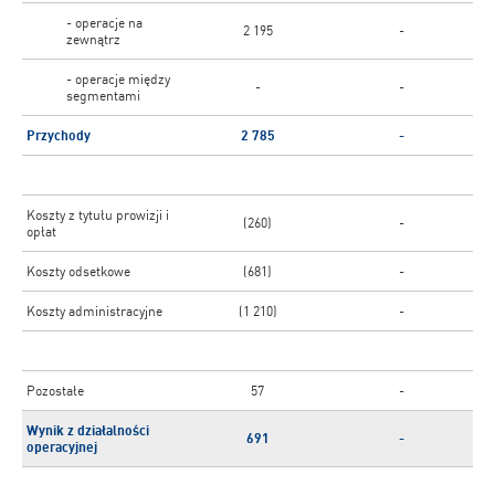
- operacje na
2 195
-
zewnątrz
- operacje między
-
-
segmentami
Przychody
2 785
-
Koszty z tytułu prowizji i
(260)
-
opłat
Koszty odsetkowe
(681)
-
Koszty administracyjne
(1 210)
-
Pozostałe
57
-
Wynik z działalności
691
-
operacyjnej