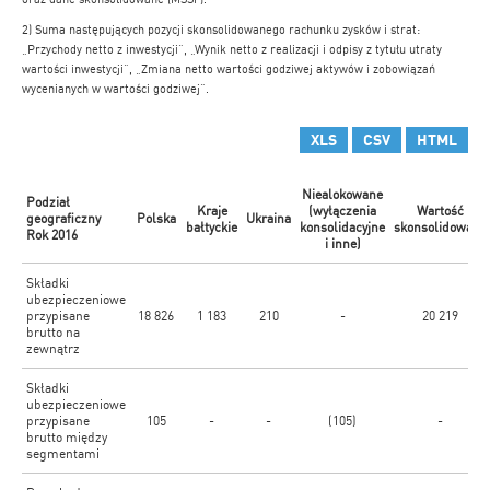
2) Suma następujących pozycji skonsolidowanego rachunku zysków i strat:
„Przychody netto z inwestycji”, „Wynik netto z realizacji i odpisy z tytułu utraty
wartości inwestycji”, „Zmiana netto wartości godziwej aktywów i zobowiązań
wycenianych w wartości godziwej”.
XLS
CSV
HTML
Niealokowane
Podział
Kraje
(wyłączenia
Wartość
geograficzny
Polska
Ukraina
bałtyckie
konsolidacyjne
skonsolidowana
Rok 2016
i inne)
Składki
ubezpieczeniowe
przypisane
18 826
1 183
210
-
20 219
brutto na
zewnątrz
Składki
ubezpieczeniowe
przypisane
105
-
-
(105)
-
brutto między
segmentami