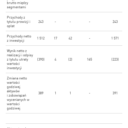
brutto między
segmentami
Przychody z
tytułu prowizji i
243
-
-
-
243
opłat
Przychody netto
1 512
17
42
-
1 571
z inwestycji
Wynik netto z
realizacji i odpisy
z tytułu utraty
(390)
4
(2)
165
(223)
wartości
inwestycji
Zmiana netto
wartości
godziwej
aktywów
389
1
1
-
391
i zobowiązań
wycenianych w
wartości
godziwej