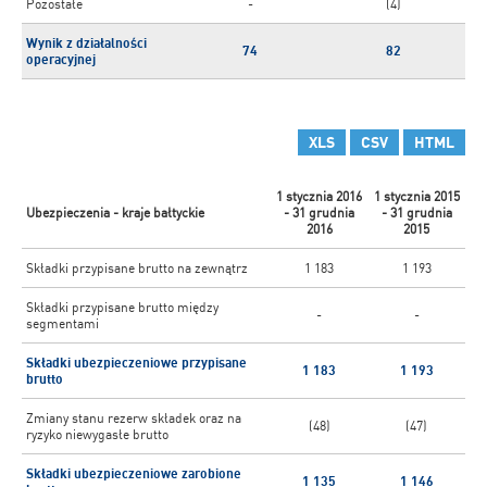
Pozostałe
-
(4)
Wynik z działalności
74
82
operacyjnej
XLS
CSV
HTML
1 stycznia 2016
1 stycznia 2015
Ubezpieczenia - kraje bałtyckie
- 31 grudnia
- 31 grudnia
2016
2015
Składki przypisane brutto na zewnątrz
1 183
1 193
Składki przypisane brutto między
-
-
segmentami
Składki ubezpieczeniowe przypisane
1 183
1 193
brutto
Zmiany stanu rezerw składek oraz na
(48)
(47)
ryzyko niewygasłe brutto
Składki ubezpieczeniowe zarobione
1 135
1 146