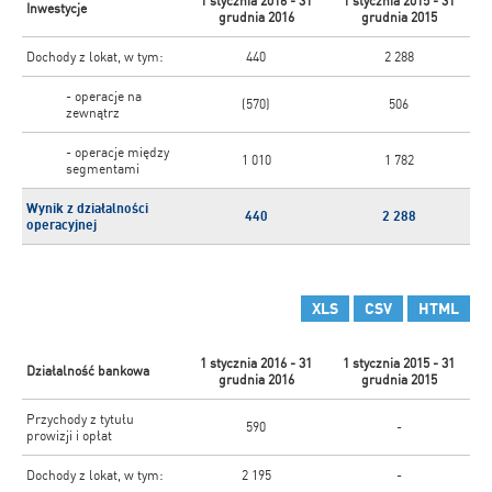
1 stycznia 2016 - 31
1 stycznia 2015 - 31
Inwestycje
grudnia 2016
grudnia 2015
Dochody z lokat, w tym:
440
2 288
- operacje na
(570)
506
zewnątrz
- operacje między
1 010
1 782
segmentami
Wynik z działalności
440
2 288
operacyjnej
XLS
CSV
HTML
1 stycznia 2016 - 31
1 stycznia 2015 - 31
Działalność bankowa
grudnia 2016
grudnia 2015
Przychody z tytułu
590
-
prowizji i opłat
Dochody z lokat, w tym:
2 195
-