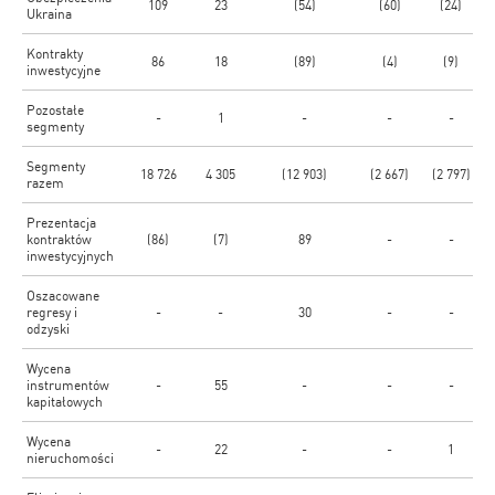
109
23
(54)
(60)
(24)
Ukraina
Kontrakty
86
18
(89)
(4)
(9)
inwestycyjne
Pozostałe
-
1
-
-
-
segmenty
Segmenty
18 726
4 305
(12 903)
(2 667)
(2 797)
razem
Prezentacja
kontraktów
(86)
(7)
89
-
-
inwestycyjnych
Oszacowane
regresy i
-
-
30
-
-
odzyski
Wycena
instrumentów
-
55
-
-
-
kapitałowych
Wycena
-
22
-
-
1
nieruchomości