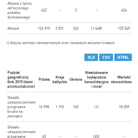
Aktywa z tytułu
odroczonego
622
-
2
-
624
podatku
dochodowego
Aktywa
124 510
2 021
262
(1 448)
125 345
1) Dotyczy wartości niematerialnych oraz rzeczowych aktywów trwałych.
XLS
CSV
HTML
Podział
Niealokowane
geograficzny
Kraje
(wyłączenia
Wartość
Polska
Ukraina
Rok
2015
(dane
bałtyckie
konsolidacyjne
skonsolidowana
przekształcone)
i inne)
Składki
ubezpieczeniowe
przypisane
16 998
1 193
169
(1)
18 359
brutto na
zewnątrz
Składki
ubezpieczeniowe
przypisane
65
-
-
(65)
-