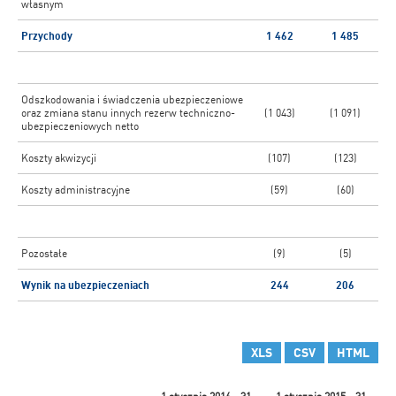
własnym
Przychody
1 462
1 485
Odszkodowania i świadczenia ubezpieczeniowe
oraz zmiana stanu innych rezerw techniczno-
(1 043)
(1 091)
ubezpieczeniowych netto
Koszty akwizycji
(107)
(123)
Koszty administracyjne
(59)
(60)
Pozostałe
(9)
(5)
Wynik na ubezpieczeniach
244
206
XLS
CSV
HTML