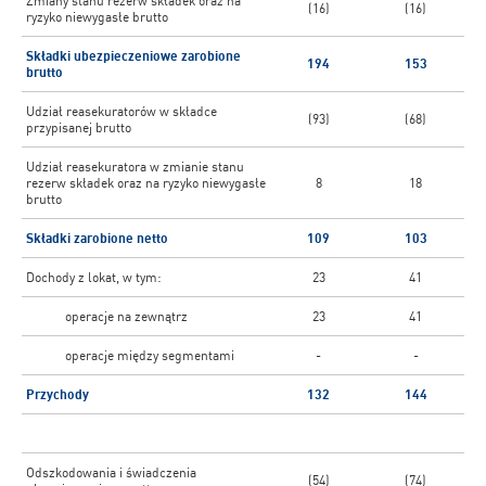
Zmiany stanu rezerw składek oraz na
(16)
(16)
ryzyko niewygasłe brutto
Składki ubezpieczeniowe zarobione
194
153
brutto
Udział reasekuratorów w składce
(93)
(68)
przypisanej brutto
Udział reasekuratora w zmianie stanu
rezerw składek oraz na ryzyko niewygasłe
8
18
brutto
Składki zarobione netto
109
103
Dochody z lokat, w tym:
23
41
operacje na zewnątrz
23
41
operacje między segmentami
-
-
Przychody
132
144
Odszkodowania i świadczenia
(54)
(74)