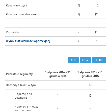
Koszty akwizycji
(4)
(10)
Koszty administracyjne
(9)
(9)
Pozostałe
-
(1)
Wynik z działalności operacyjnej
2
1
XLS
CSV
HTML
1 stycznia 2016 - 31
1 stycznia 2015 - 31
Pozostałe segmenty
grudnia 2016
grudnia 2015
Dochody z lokat, w tym:
1
(13)
- operacje na
1
(13)
zewnątrz
- operacje między
-
-
segmentami