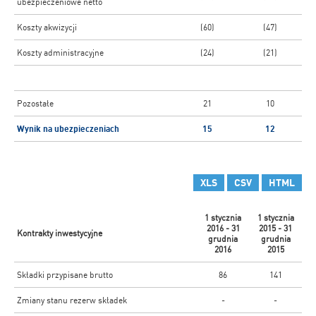
ubezpieczeniowe netto
Koszty akwizycji
(60)
(47)
Koszty administracyjne
(24)
(21)
Pozostałe
21
10
Wynik na ubezpieczeniach
15
12
XLS
CSV
HTML
1 stycznia
1 stycznia
2016 - 31
2015 - 31
Kontrakty inwestycyjne
grudnia
grudnia
2016
2015
Składki przypisane brutto
86
141
Zmiany stanu rezerw składek
-
-