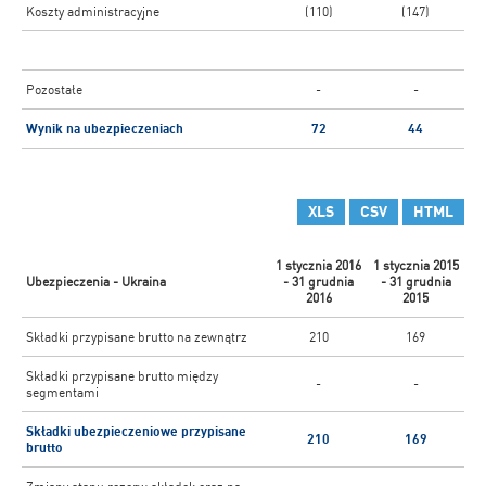
Koszty administracyjne
(110)
(147)
Pozostałe
-
-
Wynik na ubezpieczeniach
72
44
XLS
CSV
HTML
1 stycznia 2016
1 stycznia 2015
Ubezpieczenia - Ukraina
- 31 grudnia
- 31 grudnia
2016
2015
Składki przypisane brutto na zewnątrz
210
169
Składki przypisane brutto między
-
-
segmentami
Składki ubezpieczeniowe przypisane
210
169
brutto