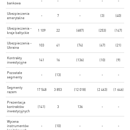
-
-
-
-
-
bankowa
Ubezpieczenia
-
7
-
(3)
(40)
emerytalne
Ubezpieczenia -
1 109
22
(687)
(253)
(147)
kraje bałtyckie
Ubezpieczenia -
103
41
(74)
(47)
(21)
Ukraina
Kontrakty
141
16
(136)
(10)
(9)
inwestycyjne
Pozostałe
-
(13)
-
-
-
segmenty
Segmenty
17 548
3 853
(12 018)
(2 463)
(1 646)
razem
Prezentacja
kontraktów
(141)
3
136
-
-
inwestycyjnych
Wycena
instrumentów
-
(10)
-
-
-