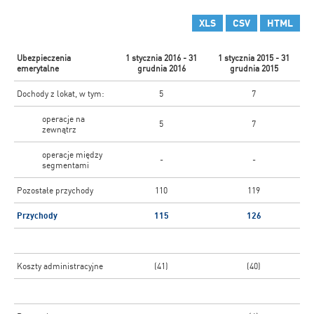
XLS
CSV
HTML
Ubezpieczenia
1 stycznia 2016 - 31
1 stycznia 2015 - 31
emerytalne
grudnia 2016
grudnia 2015
Dochody z lokat, w tym:
5
7
operacje na
5
7
zewnątrz
operacje między
-
-
segmentami
Pozostałe przychody
110
119
Przychody
115
126
Koszty administracyjne
(41)
(40)