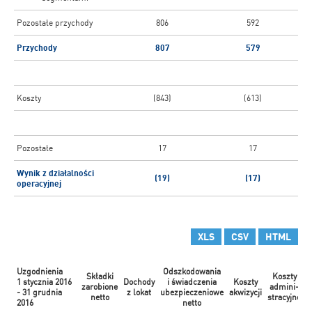
Pozostałe przychody
806
592
Przychody
807
579
Koszty
(843)
(613)
Pozostałe
17
17
Wynik z działalności
(19)
(17)
operacyjnej
XLS
CSV
HTML
Uzgodnienia
Odszkodowania
Składki
Koszty
1 stycznia 2016
Dochody
i świadczenia
Koszty
zarobione
admini-
d
- 31 grudnia
z lokat
ubezpieczeniowe
akwizycji
netto
stracyjne
o
2016
netto