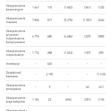
Ubezpieczenia
1 641
115
(1 062)
(361)
(125)
korporacyjne
Ubezpieczenia
7 836
517
(5 275)
(1 551)
(634)
masowe
Ubezpieczenia
grupowe i
6 776
680
(4 686)
(329)
(585)
indywidualnie
kontynuowane
Ubezpieczenia
1 174
288
(1 043)
(107)
(59)
indywidualne
Inwestycje
-
440
-
-
-
Działalność
-
2 195
-
-
(1 210)
bankowa
Ubezpieczenia
-
5
-
(4)
(41)
emerytalne
Ubezpieczenia -
1 104
23
(694)
(251)
(110)
kraje bałtyckie
Ubezpieczenia -