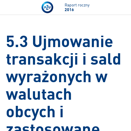
Przejdź do treści
Raport roczny
2016
5.3 Ujmowanie
transakcji i sald
wyrażonych w
walutach
obcych i
zastosowane