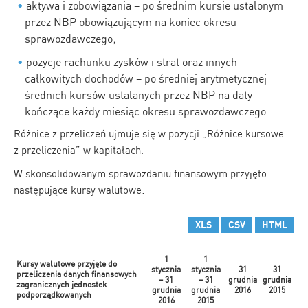
aktywa i zobowiązania – po średnim kursie ustalonym
przez NBP obowiązującym na koniec okresu
sprawozdawczego;
pozycje rachunku zysków i strat oraz innych
całkowitych dochodów – po średniej arytmetycznej
średnich kursów ustalanych przez NBP na daty
kończące każdy miesiąc okresu sprawozdawczego.
Różnice z przeliczeń ujmuje się w pozycji „Różnice kursowe
z przeliczenia” w kapitałach.
W skonsolidowanym sprawozdaniu finansowym przyjęto
następujące kursy walutowe:
XLS
CSV
HTML
1
1
Kursy walutowe przyjęte do
stycznia
stycznia
31
31
przeliczenia danych finansowych
– 31
– 31
grudnia
grudnia
zagranicznych jednostek
grudnia
grudnia
2016
2015
podporządkowanych
2016
2015