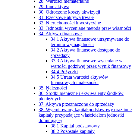
28. Wartości niematerialne
29. Inne aktywa
30. Odroczone koszty akwizycji
31. Rzeczowe aktywa trwałe
32. Nieruchomości inwestycyjne
33. Jednostki wyceniane metodą praw własności
34. Aktywa finansowe
34.1 Aktywa finansowe utrzymywane do
terminu wymagalności
34.2 Aktywa finansowe dostępne do
sprzedaży
33.3 Aktywa finansowe wyceniane w
wartości godziwej przez wynik finansowy
34.4 Pożyczki
34.5 Utrata wartości aktywów
finansowych i należności
35. Należności
36. Środki pieniężne i ekwiwalenty środków
pieniężnych
37. Aktywa przeznaczone do sprzedaży
38. Wyemitowany kapitał podstawowy oraz inne
kapitały przypadające właścicielom jednostki
dominującej
38.1 Kapitał podstawowy
38.2 Pozostałe kapitały