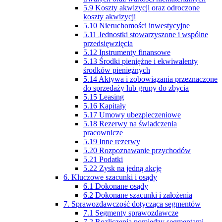
5.9 Koszty akwizycji oraz odroczone
koszty akwizycji
5.10 Nieruchomości inwestycyjne
5.11 Jednostki stowarzyszone i wspólne
przedsięwzięcia
5.12 Instrumenty finansowe
5.13 Środki pieniężne i ekwiwalenty
środków pieniężnych
5.14 Aktywa i zobowiązania przeznaczone
do sprzedaży lub grupy do zbycia
5.15 Leasing
5.16 Kapitały
5.17 Umowy ubezpieczeniowe
5.18 Rezerwy na świadczenia
pracownicze
5.19 Inne rezerwy
5.20 Rozpoznawanie przychodów
5.21 Podatki
5.22 Zysk na jedną akcję
6. Kluczowe szacunki i osądy
6.1 Dokonane osądy
6.2 Dokonane szacunki i założenia
7. Sprawozdawczość dotycząca segmentów
7.1 Segmenty sprawozdawcze
7.2 Rozliczenia pomiędzy segmentami