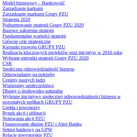
Model biznesowy – Bankowość
Zarządzanie kadrami
Zarządzanie markami Grupy PZU
Strategia 2020
Podsumowanie strategii Grupy PZU 2020
Bazowe założenia strategii
Fundamentalne wartości strategii
Główne cele strategiczne
Kierunki rozwoju GRUPY PZU
Realizacja kluczowych projektów oraz inicjatyw w 2016 roku
Wybrane mierniki strategii Grupy PZU 2020
CSR
Społeczna odpowiedzialność biznesu
Odpowiadamy na potrzeby
Cenimy naszych ludzi
Wspieramy społeczeństwo
Dbamy o środowisko naturalne
Wybrane inicjatywy społecznej odpowiedzialności biznesu w
pozostałych spółkach GRUPY PZU
Giełda i inwestorzy
Rynek akcji i obligacji
Notowania akcji PZU
Finansowanie dłużne PZU i Alior Banku
Sektor bankowy na GPW
Relacje inwestorskie PZU