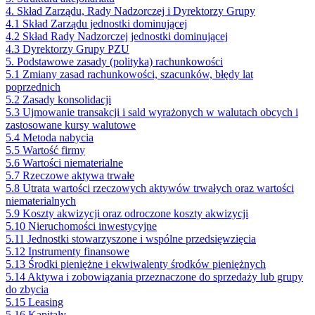
4. Skład Zarządu, Rady Nadzorczej i Dyrektorzy Grupy
4.1 Skład Zarządu jednostki dominującej
4.2 Skład Rady Nadzorczej jednostki dominującej
4.3 Dyrektorzy Grupy PZU
5. Podstawowe zasady (polityka) rachunkowości
5.1 Zmiany zasad rachunkowości, szacunków, błędy lat
poprzednich
5.2 Zasady konsolidacji
5.3 Ujmowanie transakcji i sald wyrażonych w walutach obcych i
zastosowane kursy walutowe
5.4 Metoda nabycia
5.5 Wartość firmy
5.6 Wartości niematerialne
5.7 Rzeczowe aktywa trwałe
5.8 Utrata wartości rzeczowych aktywów trwałych oraz wartości
niematerialnych
5.9 Koszty akwizycji oraz odroczone koszty akwizycji
5.10 Nieruchomości inwestycyjne
5.11 Jednostki stowarzyszone i wspólne przedsięwzięcia
5.12 Instrumenty finansowe
5.13 Środki pieniężne i ekwiwalenty środków pieniężnych
5.14 Aktywa i zobowiązania przeznaczone do sprzedaży lub grupy
do zbycia
5.15 Leasing
5.16 Kapitały