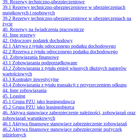
39. Rezerwy techniczno-ubezpieczeniowe
39.1 Rezerwy techniczno-ubezpieczeniowe w ubezpieczeniach
majątkowych i osobowych
39.2 Rezerwy techniczno-ubezpieczeniowe w ubezpieczeniach na
życie
40. Rezerwy na świadczenia pracownicze
41. Inne rezerwy
42. Odroczony podatek dochodowy
42.1 Aktywa z tytułu odroczonego podatku dochodowego
42.2 Rezerwa z tytułu odroczonego podatku dochodowego
43. Zobowiązania finansowe
43.1 Zobowiązania podporządkowane
43.2 Zobowiązania z tytułu emisji własnych dłużnych papierów
wartościowych
43.3 Kontrakty inwestycyjne
43.4 Zobowiązania z tytułu transakcji z przyrzeczeniem odkupu
44. Inne zobowiązania
45. Leasing
45.1 Grupa PZU jako leasingodawca
45.2 Grupa PZU jako leasingobiorca
46. Aktywa stanowiące zabezpieczenie należności, zobowiązań oraz
zobowiązań warunkowych
46.1 Aktywa finansowe stanowiące zabezpieczenie zobowiązań
46.2 Aktywa finansowe stanowiące zabezpieczenie pożyczek
udzielonych