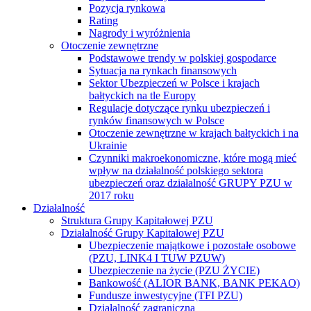
Pozycja rynkowa
Rating
Nagrody i wyróżnienia
Otoczenie zewnętrzne
Podstawowe trendy w polskiej gospodarce
Sytuacja na rynkach finansowych
Sektor Ubezpieczeń w Polsce i krajach
bałtyckich na tle Europy
Regulacje dotyczące rynku ubezpieczeń i
rynków finansowych w Polsce
Otoczenie zewnętrzne w krajach bałtyckich i na
Ukrainie
Czynniki makroekonomiczne, które mogą mieć
wpływ na działalność polskiego sektora
ubezpieczeń oraz działalność GRUPY PZU w
2017 roku
Działalność
Struktura Grupy Kapitałowej PZU
Działalność Grupy Kapitałowej PZU
Ubezpieczenie majątkowe i pozostałe osobowe
(PZU, LINK4 I TUW PZUW)
Ubezpieczenie na życie (PZU ŻYCIE)
Bankowość (ALIOR BANK, BANK PEKAO)
Fundusze inwestycyjne (TFI PZU)
Działalność zagraniczna