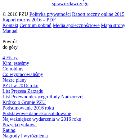
sprawozdawczego
© 2016 PZU
Polityka prywatności
Raport roczny online 2015
Raport roczny 2016 – PDF
Kontakt
Centrum pobrań
Media społecznościowe
Mapa strony
Manual
Powrót
do góry
4 Filary
Kim jesteśmy
Co robimy
Co wypracowaliśmy
Nasze plany
PZU w 2016 roku
List Prezesa Zarządu
List Przewodniczącego Rady Nadzorczej
Krótko o Grupie PZU
Podsumowanie 2016 roku
Podstawowe dane skonsolidowane
Najważniejsze wydarzenia w 2016 roku
Pozycja rynkowa
Rating
Nagrody i wyróżnienia