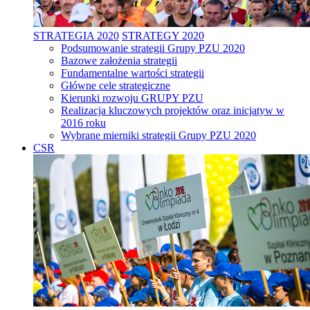
STRATEGIA 2020
STRATEGY 2020
Podsumowanie strategii Grupy PZU 2020
Bazowe założenia strategii
Fundamentalne wartości strategii
Główne cele strategiczne
Kierunki rozwoju GRUPY PZU
Realizacja kluczowych projektów oraz inicjatyw w
2016 roku
Wybrane mierniki strategii Grupy PZU 2020
CSR