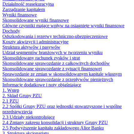
Działalność reasekuracyjna
Zarządzanie kapitałem
Wyniki finansowe
Skonsolidowane wyniki finansowe
Główne czynniki mające wpływ na osiągnięte wyniki finansowe
Dochody
Odszkodowania i rezerwy techniczno-ubezpieczeniowe
Koszty akwizycji i administracyjne
Struktura aktywów i pasywów
Udział segmentów branżowych w tworzeniu wyniku
Skonsolidowany rachunek zysków i strat
Skonsolidowane sprawozdanie z całkowitych dochodów
Skonsolidowane sprawozdanie z sytuacji finansowej
Sprawozdanie ze zmian w skonsolidowanym kapitale własnym
Skonsolidowane sprawozdanie z przepływów pieniężnych
Informacje dodatkowe i noty objaśniające
1. Wstęp
2. Skład Grupy PZU
2.1 PZU
2.2 Spółki Grupy PZU oraz jednostki stowarzyszone i wspólne
przedsięwzięcia
2.3 Udziały niekontrolujące
2.4 Zmiany zakresu konsolidacji i struktury Grupy PZU
2.5 Podwyższenie kapitału zakładowego Alior Banku
3. Struktura akcjonariatu