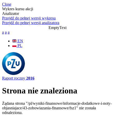
Przejdź do treści
Close
Wykres kursu akcji
Analizator
Przejdź do pełnej wersji wykresu
Przejdź do pełnej wersji analizatora
EmptyText
a
a
a
EN
PL
Raport roczny
2016
Strona nie znaleziona
Żądana strona "/pl/wyniki-finansowe/informacje-dodatkowe-i-noty-
objasniajace/43-zobowiazania-finansowe/fsz1" nie została
odnaleziona.