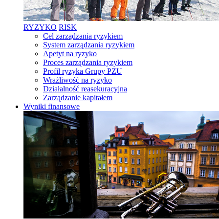
RYZYKO
RISK
Cel zarządzania ryzykiem
System zarządzania ryzykiem
Apetyt na ryzyko
Proces zarządzania ryzykiem
Profil ryzyka Grupy PZU
Wrażliwość na ryzyko
Działalność reasekuracyjna
Zarządzanie kapitałem
Wyniki finansowe