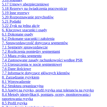
5.17 Umowy ubezpieczeniowe
5.18 Rezerwy na świadczenia pracownicze
5.19 Inne rezerwy
5.20 Rozpoznawanie przychodów
5.21 Podatki
5.22 Zysk na jedną akcję
6. Kluczowe szacunki i osądy
6.1 Dokonane osądy
6.2 Dokonane szacunki i założenia
7. Sprawozdawczość dotycząca segmentów
7.1 Segmenty sprawozdawcze
7.2 Rozliczenia pomiędzy segmentami
7.3 Miara zysku segmentu
7.4 Zastosowane zasady rachunkowości według PSR
7.5 Uproszczenia w nocie segmentowej
7.6 Dane ilościowe
7.7 Informacje dotyczące głównych klientów
8. Zarządzanie ryzykiem
8.1 Wprowadzenie
8.2 Struktura organizacyjna
8.3 Apetyt na ryzyko, profil ryzyka oraz tolerancja na ryzyko
8.4 Metody identyfikacji, pomiaru, oceny, monitorowania i
raportowania ryzyka
8.5 Profil ryzyka