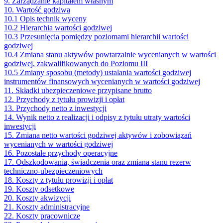
9. Zarządzanie kapitałem własnym
10. Wartość godziwa
10.1 Opis technik wyceny
10.2 Hierarchia wartości godziwej
10.3 Przesunięcia pomiędzy poziomami hierarchii wartości
godziwej
10.4 Zmiana stanu aktywów powtarzalnie wycenianych w wartości
godziwej, zakwalifikowanych do Poziomu III
10.5 Zmiany sposobu (metody) ustalania wartości godziwej
instrumentów finansowych wycenianych w wartości godziwej
11. Składki ubezpieczeniowe przypisane brutto
12. Przychody z tytułu prowizji i opłat
13. Przychody netto z inwestycji
14. Wynik netto z realizacji i odpisy z tytułu utraty wartości
inwestycji
15. Zmiana netto wartości godziwej aktywów i zobowiązań
wycenianych w wartości godziwej
16. Pozostałe przychody operacyjne
17. Odszkodowania, świadczenia oraz zmiana stanu rezerw
techniczno-ubezpieczeniowych
18. Koszty z tytułu prowizji i opłat
19. Koszty odsetkowe
20. Koszty akwizycji
21. Koszty administracyjne
22. Koszty pracownicze