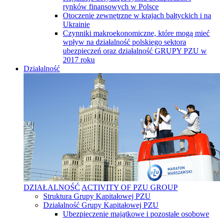
rynków finansowych w Polsce
Otoczenie zewnętrzne w krajach bałtyckich i na
Ukrainie
Czynniki makroekonomiczne, które mogą mieć
wpływ na działalność polskiego sektora
ubezpieczeń oraz działalność GRUPY PZU w
2017 roku
Działalność
DZIAŁALNOŚĆ
ACTIVITY OF PZU GROUP
Struktura Grupy Kapitałowej PZU
Działalność Grupy Kapitałowej PZU
Ubezpieczenie majątkowe i pozostałe osobowe