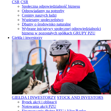
CSR
CSR
Społeczna odpowiedzialność biznesu
Odpowiadamy na potrzeby
Cenimy naszych ludzi
Wspieramy społeczeństwo
Dbamy o środowisko naturalne
Wybrane inicjatywy społecznej odpowiedzialności
biznesu w pozostałych spółkach GRUPY PZU
Giełda i inwestorzy
GIEŁDA I INWESTORZY
STOCK AND INVESTORS
Rynek akcji i obligacji
Notowania akcji PZU
Finansowanie dłużne PZU i Alior Banku