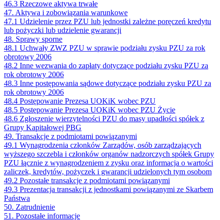
46.3 Rzeczowe aktywa trwałe
47. Aktywa i zobowiązania warunkowe
47.1 Udzielenie przez PZU lub jednostki zależne poręczeń kredytu
lub pożyczki lub udzielenie gwarancji
48. Sprawy sporne
48.1 Uchwały ZWZ PZU w sprawie podziału zysku PZU za rok
obrotowy 2006
48.2 Inne wezwania do zapłaty dotyczące podziału zysku PZU za
rok obrotowy 2006
48.3 Inne postępowania sądowe dotyczące podziału zysku PZU za
rok obrotowy 2006
48.4 Postępowanie Prezesa UOKiK wobec PZU
48.5 Postępowanie Prezesa UOKiK wobec PZU Życie
48.6 Zgłoszenie wierzytelności PZU do masy upadłości spółek z
Grupy Kapitałowej PBG
49. Transakcje z podmiotami powiązanymi
49.1 Wynagrodzenia członków Zarządów, osób zarządzających
wyższego szczebla i członków organów nadzorczych spółek Grupy
PZU łącznie z wynagrodzeniem z zysku oraz informacja o wartości
zaliczek, kredytów, pożyczek i gwarancji udzielonych tym osobom
49.2 Pozostałe transakcje z podmiotami powiązanymi
49.3 Prezentacja transakcji z jednostkami powiązanymi ze Skarbem
Państwa
50. Zatrudnienie
51. Pozostałe informacje