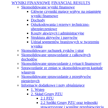
WYNIKI FINANSOWE
FINANCIAL RESULTS
Skonsolidowane wyniki finansowe
Główne czynniki mające wpływ na osiągnięte
wyniki finansowe
Dochody
Odszkodowania i rezerwy techniczno-
ubezpieczeniowe
Koszty akwizycji i administracyjne
Struktura aktywów i pasywów
Udział segmentów branżowych w tworzeniu
wyniku
Skonsolidowany rachunek zysków i strat
Skonsolidowane sprawozdanie z całkowitych
dochodów
Skonsolidowane sprawozdanie z sytuacji finansowej
Sprawozdanie ze zmian w skonsolidowanym kapitale
własnym
Skonsolidowane sprawozdanie z przepływów
pieniężnych
Informacje dodatkowe i noty objaśniające
1. Wstęp
2. Skład Grupy PZU
2.1 PZU
2.2 Spółki Grupy PZU oraz jednostki
stowarzyszone i wspólne przedsięwzięcia