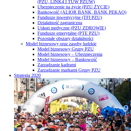
(PZU, LINK4 I TUW PZUW)
Ubezpieczenie na życie (PZU ŻYCIE)
Bankowość (ALIOR BANK, BANK PEKAO)
Fundusze inwestycyjne (TFI PZU)
Działalność zagraniczna
Usługi medyczne (PZU ZDROWIE)
Fundusze emerytalne (PTE PZU)
Pozostałe obszary działalności
Model biznesowy oraz zasoby ludzkie
Model biznesowy Grupy PZU
Model biznesowy – Ubezpieczenia
Model biznesowy – Bankowość
Zarządzanie kadrami
Zarządzanie markami Grupy PZU
Strategia 2020