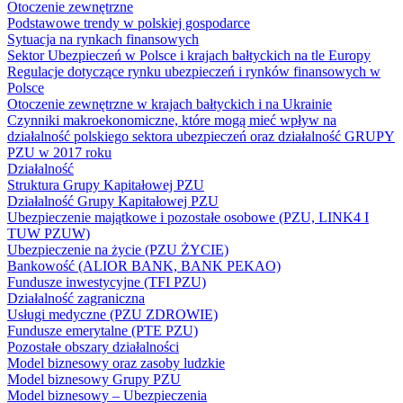
Otoczenie zewnętrzne
Podstawowe trendy w polskiej gospodarce
Sytuacja na rynkach finansowych
Sektor Ubezpieczeń w Polsce i krajach bałtyckich na tle Europy
Regulacje dotyczące rynku ubezpieczeń i rynków finansowych w
Polsce
Otoczenie zewnętrzne w krajach bałtyckich i na Ukrainie
Czynniki makroekonomiczne, które mogą mieć wpływ na
działalność polskiego sektora ubezpieczeń oraz działalność GRUPY
PZU w 2017 roku
Działalność
Struktura Grupy Kapitałowej PZU
Działalność Grupy Kapitałowej PZU
Ubezpieczenie majątkowe i pozostałe osobowe (PZU, LINK4 I
TUW PZUW)
Ubezpieczenie na życie (PZU ŻYCIE)
Bankowość (ALIOR BANK, BANK PEKAO)
Fundusze inwestycyjne (TFI PZU)
Działalność zagraniczna
Usługi medyczne (PZU ZDROWIE)
Fundusze emerytalne (PTE PZU)
Pozostałe obszary działalności
Model biznesowy oraz zasoby ludzkie
Model biznesowy Grupy PZU
Model biznesowy – Ubezpieczenia