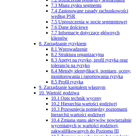
7.3 Miara zysku segmentu
7.4 Zastosowane zasady rachunkowości
według PSR
7.5 Uproszczenia w nocie segmentowej
7.6 Dane ilościowe
7.7 Informacje dotyczące głównych
klientów
8. Zarządzanie ryzykiem
8.1 Wprowadzenie
8.2 Struktura organizacyjna
8.3 Apetyt na ryzyko, profil ryzyka oraz
tolerancja na ryzyko
8.4 Metody identyfikacji, pomiaru, oceny,
monitorowania i raportowania ryzyka
8.5 Profil ryzyka
9. Zarządzanie kapitałem własnym
10. Wartość godziwa
10.1 Opis technik wyceny
10.2 Hierarchia wartości godziwej
10.3 Przesunięcia pomiędzy poziomami
hierarchii wartości godziwej
10.4 Zmiana stanu aktywów powtarzalnie
wycenianych w wartości godziwej,
zakwalifikowanych do Poziomu III