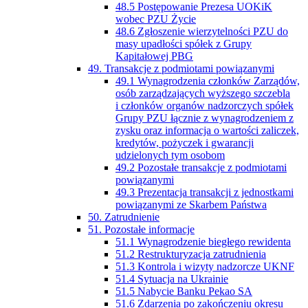
48.5 Postępowanie Prezesa UOKiK
wobec PZU Życie
48.6 Zgłoszenie wierzytelności PZU do
masy upadłości spółek z Grupy
Kapitałowej PBG
49. Transakcje z podmiotami powiązanymi
49.1 Wynagrodzenia członków Zarządów,
osób zarządzających wyższego szczebla
i członków organów nadzorczych spółek
Grupy PZU łącznie z wynagrodzeniem z
zysku oraz informacja o wartości zaliczek,
kredytów, pożyczek i gwarancji
udzielonych tym osobom
49.2 Pozostałe transakcje z podmiotami
powiązanymi
49.3 Prezentacja transakcji z jednostkami
powiązanymi ze Skarbem Państwa
50. Zatrudnienie
51. Pozostałe informacje
51.1 Wynagrodzenie biegłego rewidenta
51.2 Restrukturyzacja zatrudnienia
51.3 Kontrola i wizyty nadzorcze UKNF
51.4 Sytuacja na Ukrainie
51.5 Nabycie Banku Pekao SA
51.6 Zdarzenia po zakończeniu okresu