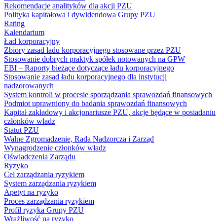
Rekomendacje analityków dla akcji PZU
Polityka kapitałowa i dywidendowa Grupy PZU
Rating
Kalendarium
Ład korporacyjny
Zbiory zasad ładu korporacyjnego stosowane przez PZU
Stosowanie dobrych praktyk spółek notowanych na GPW
EBI – Raporty bieżące dotyczące ładu korporacyjnego
Stosowanie zasad ładu korporacyjnego dla instytucji
nadzorowanych
System kontroli w procesie sporządzania sprawozdań finansowych
Podmiot uprawniony do badania sprawozdań finansowych
Kapitał zakładowy i akcjonariusze PZU, akcje będące w posiadaniu
członków władz
Statut PZU
Walne Zgromadzenie, Rada Nadzorcza i Zarząd
Wynagrodzenie członków władz
Oświadczenia Zarządu
Ryzyko
Cel zarządzania ryzykiem
System zarządzania ryzykiem
Apetyt na ryzyko
Proces zarządzania ryzykiem
Profil ryzyka Grupy PZU
Wrażliwość na ryzyko