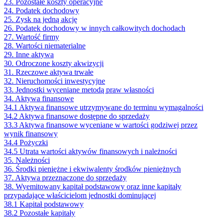
23. Pozostałe koszty operacyjne
24. Podatek dochodowy
25. Zysk na jedną akcję
26. Podatek dochodowy w innych całkowitych dochodach
27. Wartość firmy
28. Wartości niematerialne
29. Inne aktywa
30. Odroczone koszty akwizycji
31. Rzeczowe aktywa trwałe
32. Nieruchomości inwestycyjne
33. Jednostki wyceniane metodą praw własności
34. Aktywa finansowe
34.1 Aktywa finansowe utrzymywane do terminu wymagalności
34.2 Aktywa finansowe dostępne do sprzedaży
33.3 Aktywa finansowe wyceniane w wartości godziwej przez
wynik finansowy
34.4 Pożyczki
34.5 Utrata wartości aktywów finansowych i należności
35. Należności
36. Środki pieniężne i ekwiwalenty środków pieniężnych
37. Aktywa przeznaczone do sprzedaży
38. Wyemitowany kapitał podstawowy oraz inne kapitały
przypadające właścicielom jednostki dominującej
38.1 Kapitał podstawowy
38.2 Pozostałe kapitały