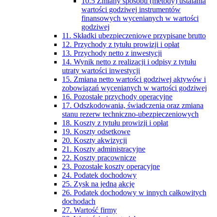
10.5 Zmiany sposobu (metody) ustalania
wartości godziwej instrumentów
finansowych wycenianych w wartości
godziwej
11. Składki ubezpieczeniowe przypisane brutto
12. Przychody z tytułu prowizji i opłat
13. Przychody netto z inwestycji
14. Wynik netto z realizacji i odpisy z tytułu
utraty wartości inwestycji
15. Zmiana netto wartości godziwej aktywów i
zobowiązań wycenianych w wartości godziwej
16. Pozostałe przychody operacyjne
17. Odszkodowania, świadczenia oraz zmiana
stanu rezerw techniczno-ubezpieczeniowych
18. Koszty z tytułu prowizji i opłat
19. Koszty odsetkowe
20. Koszty akwizycji
21. Koszty administracyjne
22. Koszty pracownicze
23. Pozostałe koszty operacyjne
24. Podatek dochodowy
25. Zysk na jedną akcję
26. Podatek dochodowy w innych całkowitych
dochodach
27. Wartość firmy