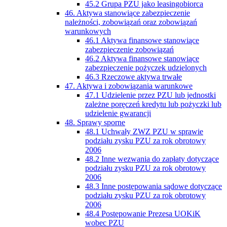
45.2 Grupa PZU jako leasingobiorca
46. Aktywa stanowiące zabezpieczenie
należności, zobowiązań oraz zobowiązań
warunkowych
46.1 Aktywa finansowe stanowiące
zabezpieczenie zobowiązań
46.2 Aktywa finansowe stanowiące
zabezpieczenie pożyczek udzielonych
46.3 Rzeczowe aktywa trwałe
47. Aktywa i zobowiązania warunkowe
47.1 Udzielenie przez PZU lub jednostki
zależne poręczeń kredytu lub pożyczki lub
udzielenie gwarancji
48. Sprawy sporne
48.1 Uchwały ZWZ PZU w sprawie
podziału zysku PZU za rok obrotowy
2006
48.2 Inne wezwania do zapłaty dotyczące
podziału zysku PZU za rok obrotowy
2006
48.3 Inne postępowania sądowe dotyczące
podziału zysku PZU za rok obrotowy
2006
48.4 Postępowanie Prezesa UOKiK
wobec PZU