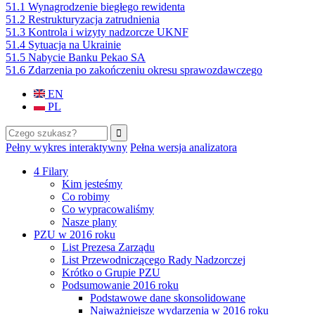
51.1 Wynagrodzenie biegłego rewidenta
51.2 Restrukturyzacja zatrudnienia
51.3 Kontrola i wizyty nadzorcze UKNF
51.4 Sytuacja na Ukrainie
51.5 Nabycie Banku Pekao SA
51.6 Zdarzenia po zakończeniu okresu sprawozdawczego
EN
PL
Szukaj
Formularz wyszukiwania
Pełny wykres interaktywny
Pełna wersja analizatora
4 Filary
Kim jesteśmy
Co robimy
Co wypracowaliśmy
Nasze plany
PZU w 2016 roku
List Prezesa Zarządu
List Przewodniczącego Rady Nadzorczej
Krótko o Grupie PZU
Podsumowanie 2016 roku
Podstawowe dane skonsolidowane
Najważniejsze wydarzenia w 2016 roku