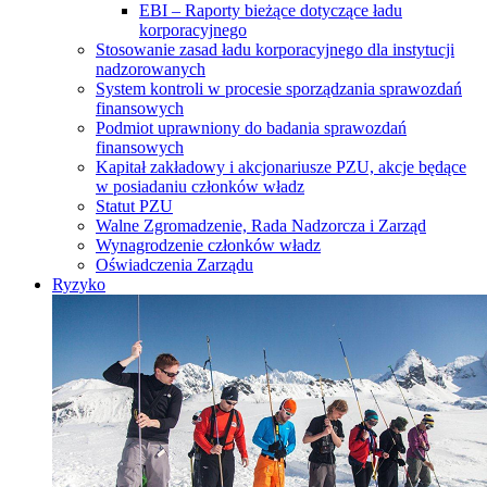
EBI – Raporty bieżące dotyczące ładu
korporacyjnego
Stosowanie zasad ładu korporacyjnego dla instytucji
nadzorowanych
System kontroli w procesie sporządzania sprawozdań
finansowych
Podmiot uprawniony do badania sprawozdań
finansowych
Kapitał zakładowy i akcjonariusze PZU, akcje będące
w posiadaniu członków władz
Statut PZU
Walne Zgromadzenie, Rada Nadzorcza i Zarząd
Wynagrodzenie członków władz
Oświadczenia Zarządu
Ryzyko