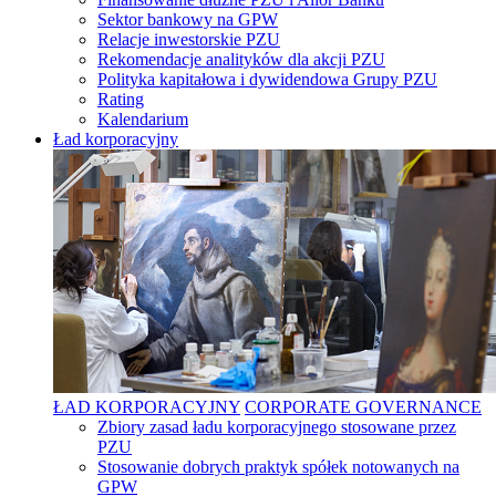
Sektor bankowy na GPW
Relacje inwestorskie PZU
Rekomendacje analityków dla akcji PZU
Polityka kapitałowa i dywidendowa Grupy PZU
Rating
Kalendarium
Ład korporacyjny
ŁAD KORPORACYJNY
CORPORATE GOVERNANCE
Zbiory zasad ładu korporacyjnego stosowane przez
PZU
Stosowanie dobrych praktyk spółek notowanych na
GPW