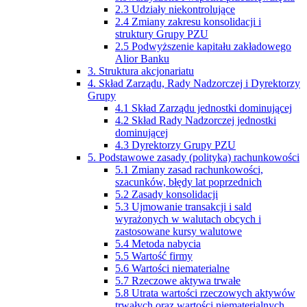
2.3 Udziały niekontrolujące
2.4 Zmiany zakresu konsolidacji i
struktury Grupy PZU
2.5 Podwyższenie kapitału zakładowego
Alior Banku
3. Struktura akcjonariatu
4. Skład Zarządu, Rady Nadzorczej i Dyrektorzy
Grupy
4.1 Skład Zarządu jednostki dominującej
4.2 Skład Rady Nadzorczej jednostki
dominującej
4.3 Dyrektorzy Grupy PZU
5. Podstawowe zasady (polityka) rachunkowości
5.1 Zmiany zasad rachunkowości,
szacunków, błędy lat poprzednich
5.2 Zasady konsolidacji
5.3 Ujmowanie transakcji i sald
wyrażonych w walutach obcych i
zastosowane kursy walutowe
5.4 Metoda nabycia
5.5 Wartość firmy
5.6 Wartości niematerialne
5.7 Rzeczowe aktywa trwałe
5.8 Utrata wartości rzeczowych aktywów
trwałych oraz wartości niematerialnych