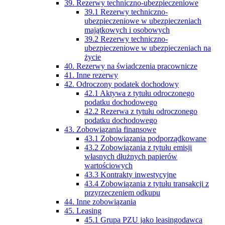
39. Rezerwy techniczno-ubezpieczeniowe
39.1 Rezerwy techniczno-
ubezpieczeniowe w ubezpieczeniach
majątkowych i osobowych
39.2 Rezerwy techniczno-
ubezpieczeniowe w ubezpieczeniach na
życie
40. Rezerwy na świadczenia pracownicze
41. Inne rezerwy
42. Odroczony podatek dochodowy
42.1 Aktywa z tytułu odroczonego
podatku dochodowego
42.2 Rezerwa z tytułu odroczonego
podatku dochodowego
43. Zobowiązania finansowe
43.1 Zobowiązania podporządkowane
43.2 Zobowiązania z tytułu emisji
własnych dłużnych papierów
wartościowych
43.3 Kontrakty inwestycyjne
43.4 Zobowiązania z tytułu transakcji z
przyrzeczeniem odkupu
44. Inne zobowiązania
45. Leasing
45.1 Grupa PZU jako leasingodawca