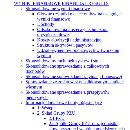
WYNIKI FINANSOWE
FINANCIAL RESULTS
Skonsolidowane wyniki finansowe
Główne czynniki mające wpływ na osiągnięte
wyniki finansowe
Dochody
Odszkodowania i rezerwy techniczno-
ubezpieczeniowe
Koszty akwizycji i administracyjne
Struktura aktywów i pasywów
Udział segmentów branżowych w tworzeniu
wyniku
Skonsolidowany rachunek zysków i strat
Skonsolidowane sprawozdanie z całkowitych
dochodów
Skonsolidowane sprawozdanie z sytuacji finansowej
Sprawozdanie ze zmian w skonsolidowanym kapitale
własnym
Skonsolidowane sprawozdanie z przepływów
pieniężnych
Informacje dodatkowe i noty objaśniające
1. Wstęp
2. Skład Grupy PZU
2.1 PZU
2.2 Spółki Grupy PZU oraz jednostki
stowarzyszone i wspólne przedsięwzięcia