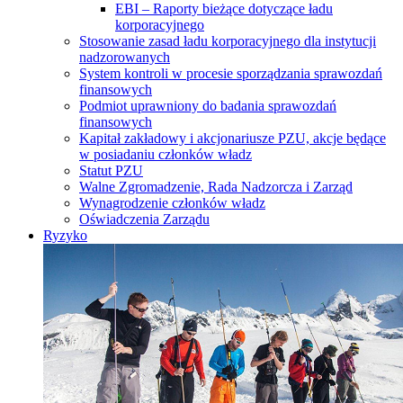
EBI – Raporty bieżące dotyczące ładu
korporacyjnego
Stosowanie zasad ładu korporacyjnego dla instytucji
nadzorowanych
System kontroli w procesie sporządzania sprawozdań
finansowych
Podmiot uprawniony do badania sprawozdań
finansowych
Kapitał zakładowy i akcjonariusze PZU, akcje będące
w posiadaniu członków władz
Statut PZU
Walne Zgromadzenie, Rada Nadzorcza i Zarząd
Wynagrodzenie członków władz
Oświadczenia Zarządu
Ryzyko