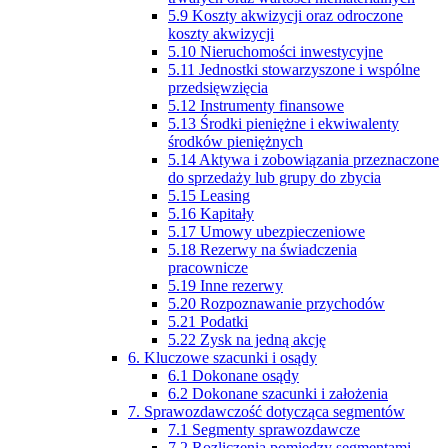
5.9 Koszty akwizycji oraz odroczone
koszty akwizycji
5.10 Nieruchomości inwestycyjne
5.11 Jednostki stowarzyszone i wspólne
przedsięwzięcia
5.12 Instrumenty finansowe
5.13 Środki pieniężne i ekwiwalenty
środków pieniężnych
5.14 Aktywa i zobowiązania przeznaczone
do sprzedaży lub grupy do zbycia
5.15 Leasing
5.16 Kapitały
5.17 Umowy ubezpieczeniowe
5.18 Rezerwy na świadczenia
pracownicze
5.19 Inne rezerwy
5.20 Rozpoznawanie przychodów
5.21 Podatki
5.22 Zysk na jedną akcję
6. Kluczowe szacunki i osądy
6.1 Dokonane osądy
6.2 Dokonane szacunki i założenia
7. Sprawozdawczość dotycząca segmentów
7.1 Segmenty sprawozdawcze
7.2 Rozliczenia pomiędzy segmentami