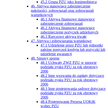
45.2 Grupa PZU jako leasingobiorca
46. Aktywa stanowiące zabezpieczenie
należności, zobowiązań oraz zobowiązań
warunkowych
46.1 Aktywa finansowe stanowiące
zabezpieczenie zobowiązań
46.2 Aktywa finansowe stanowiące
zabezpieczenie pożyczek udzielonych
46.3 Rzeczowe aktywa trwałe
47. Aktywa i zobowiązania warunkowe
47.1 Udzielenie przez PZU lub jednostki
zależne poręczeń kredytu lub pożyczki lub
udzielenie gwarancji
48. Sprawy sporne
48.1 Uchwały ZWZ PZU w sprawie
podziału zysku PZU za rok obrotowy
2006
48.2 Inne wezwania do zapłaty dotyczące
podziału zysku PZU za rok obrotowy
2006
48.3 Inne postępowania sądowe dotyczące
podziału zysku PZU za rok obrotowy
2006
48.4 Postępowanie Prezesa UOKiK
wobec PZU