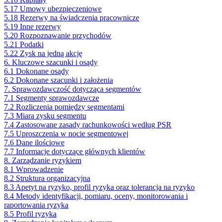
5.17 Umowy ubezpieczeniowe
5.18 Rezerwy na świadczenia pracownicze
5.19 Inne rezerwy
5.20 Rozpoznawanie przychodów
5.21 Podatki
5.22 Zysk na jedną akcję
6. Kluczowe szacunki i osądy
6.1 Dokonane osądy
6.2 Dokonane szacunki i założenia
7. Sprawozdawczość dotycząca segmentów
7.1 Segmenty sprawozdawcze
7.2 Rozliczenia pomiędzy segmentami
7.3 Miara zysku segmentu
7.4 Zastosowane zasady rachunkowości według PSR
7.5 Uproszczenia w nocie segmentowej
7.6 Dane ilościowe
7.7 Informacje dotyczące głównych klientów
8. Zarządzanie ryzykiem
8.1 Wprowadzenie
8.2 Struktura organizacyjna
8.3 Apetyt na ryzyko, profil ryzyka oraz tolerancja na ryzyko
8.4 Metody identyfikacji, pomiaru, oceny, monitorowania i
raportowania ryzyka
8.5 Profil ryzyka