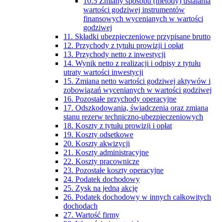
10.5 Zmiany sposobu (metody) ustalania
wartości godziwej instrumentów
finansowych wycenianych w wartości
godziwej
11. Składki ubezpieczeniowe przypisane brutto
12. Przychody z tytułu prowizji i opłat
13. Przychody netto z inwestycji
14. Wynik netto z realizacji i odpisy z tytułu
utraty wartości inwestycji
15. Zmiana netto wartości godziwej aktywów i
zobowiązań wycenianych w wartości godziwej
16. Pozostałe przychody operacyjne
17. Odszkodowania, świadczenia oraz zmiana
stanu rezerw techniczno-ubezpieczeniowych
18. Koszty z tytułu prowizji i opłat
19. Koszty odsetkowe
20. Koszty akwizycji
21. Koszty administracyjne
22. Koszty pracownicze
23. Pozostałe koszty operacyjne
24. Podatek dochodowy
25. Zysk na jedną akcję
26. Podatek dochodowy w innych całkowitych
dochodach
27. Wartość firmy