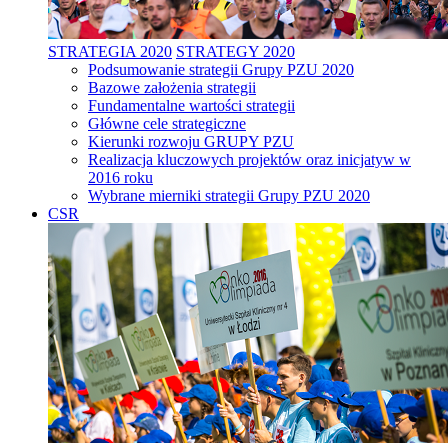
STRATEGIA 2020
STRATEGY 2020
Podsumowanie strategii Grupy PZU 2020
Bazowe założenia strategii
Fundamentalne wartości strategii
Główne cele strategiczne
Kierunki rozwoju GRUPY PZU
Realizacja kluczowych projektów oraz inicjatyw w
2016 roku
Wybrane mierniki strategii Grupy PZU 2020
CSR