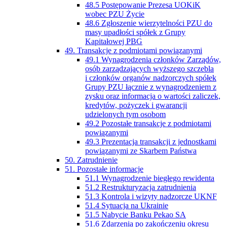
48.5 Postępowanie Prezesa UOKiK
wobec PZU Życie
48.6 Zgłoszenie wierzytelności PZU do
masy upadłości spółek z Grupy
Kapitałowej PBG
49. Transakcje z podmiotami powiązanymi
49.1 Wynagrodzenia członków Zarządów,
osób zarządzających wyższego szczebla
i członków organów nadzorczych spółek
Grupy PZU łącznie z wynagrodzeniem z
zysku oraz informacja o wartości zaliczek,
kredytów, pożyczek i gwarancji
udzielonych tym osobom
49.2 Pozostałe transakcje z podmiotami
powiązanymi
49.3 Prezentacja transakcji z jednostkami
powiązanymi ze Skarbem Państwa
50. Zatrudnienie
51. Pozostałe informacje
51.1 Wynagrodzenie biegłego rewidenta
51.2 Restrukturyzacja zatrudnienia
51.3 Kontrola i wizyty nadzorcze UKNF
51.4 Sytuacja na Ukrainie
51.5 Nabycie Banku Pekao SA
51.6 Zdarzenia po zakończeniu okresu