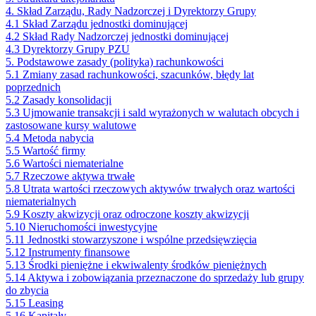
4. Skład Zarządu, Rady Nadzorczej i Dyrektorzy Grupy
4.1 Skład Zarządu jednostki dominującej
4.2 Skład Rady Nadzorczej jednostki dominującej
4.3 Dyrektorzy Grupy PZU
5. Podstawowe zasady (polityka) rachunkowości
5.1 Zmiany zasad rachunkowości, szacunków, błędy lat
poprzednich
5.2 Zasady konsolidacji
5.3 Ujmowanie transakcji i sald wyrażonych w walutach obcych i
zastosowane kursy walutowe
5.4 Metoda nabycia
5.5 Wartość firmy
5.6 Wartości niematerialne
5.7 Rzeczowe aktywa trwałe
5.8 Utrata wartości rzeczowych aktywów trwałych oraz wartości
niematerialnych
5.9 Koszty akwizycji oraz odroczone koszty akwizycji
5.10 Nieruchomości inwestycyjne
5.11 Jednostki stowarzyszone i wspólne przedsięwzięcia
5.12 Instrumenty finansowe
5.13 Środki pieniężne i ekwiwalenty środków pieniężnych
5.14 Aktywa i zobowiązania przeznaczone do sprzedaży lub grupy
do zbycia
5.15 Leasing
5.16 Kapitały