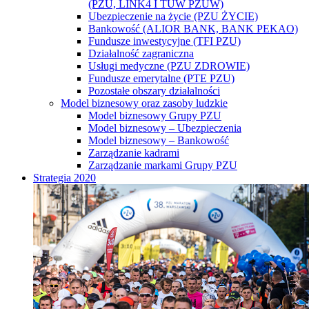
(PZU, LINK4 I TUW PZUW)
Ubezpieczenie na życie (PZU ŻYCIE)
Bankowość (ALIOR BANK, BANK PEKAO)
Fundusze inwestycyjne (TFI PZU)
Działalność zagraniczna
Usługi medyczne (PZU ZDROWIE)
Fundusze emerytalne (PTE PZU)
Pozostałe obszary działalności
Model biznesowy oraz zasoby ludzkie
Model biznesowy Grupy PZU
Model biznesowy – Ubezpieczenia
Model biznesowy – Bankowość
Zarządzanie kadrami
Zarządzanie markami Grupy PZU
Strategia 2020