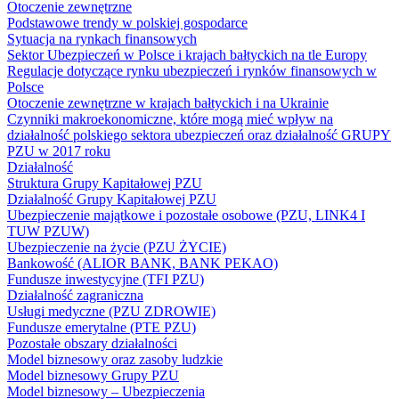
Otoczenie zewnętrzne
Podstawowe trendy w polskiej gospodarce
Sytuacja na rynkach finansowych
Sektor Ubezpieczeń w Polsce i krajach bałtyckich na tle Europy
Regulacje dotyczące rynku ubezpieczeń i rynków finansowych w
Polsce
Otoczenie zewnętrzne w krajach bałtyckich i na Ukrainie
Czynniki makroekonomiczne, które mogą mieć wpływ na
działalność polskiego sektora ubezpieczeń oraz działalność GRUPY
PZU w 2017 roku
Działalność
Struktura Grupy Kapitałowej PZU
Działalność Grupy Kapitałowej PZU
Ubezpieczenie majątkowe i pozostałe osobowe (PZU, LINK4 I
TUW PZUW)
Ubezpieczenie na życie (PZU ŻYCIE)
Bankowość (ALIOR BANK, BANK PEKAO)
Fundusze inwestycyjne (TFI PZU)
Działalność zagraniczna
Usługi medyczne (PZU ZDROWIE)
Fundusze emerytalne (PTE PZU)
Pozostałe obszary działalności
Model biznesowy oraz zasoby ludzkie
Model biznesowy Grupy PZU
Model biznesowy – Ubezpieczenia