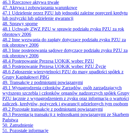
46.3 Rzeczowe aktywa trwałe
47. Aktywa i zobowiązania warunkowe
47.1 Udzielenie przez PZU lub jednostki zależne poręczeń kredytu
lub pożyczki lub udzielenie gwarancji
48. Sprawy sporne
48.1 Uchwały ZWZ PZU w sprawie podziału zysku PZU za rok
obrotowy 2006
48.2 Inne wezwania do zapłaty dotyczące podziału zysku PZU za
rok obrotowy 2006
48.3 Inne postępowania sądowe dotyczące podziału zysku PZU za
rok obrotowy 2006
48.4 Postępowanie Prezesa UOKiK wobec PZU
48.5 Postępowanie Prezesa UOKiK wobec PZU Życie
48.6 Zgłoszenie wierzytelności PZU do masy upadłości spółek z
Grupy Kapitałowej PBG
49. Transakcje z podmiotami powiązanymi
49.1 Wynagrodzenia członków Zarządów, osób zarządzających
wyższego szczebla i członków organów nadzorczych spółek Grupy
PZU łącznie z wynagrodzeniem z zysku oraz informacja o wartości
zaliczek, kredytów, pożyczek i gwarancji udzielonych tym osobom
49.2 Pozostałe transakcje z podmiotami powiązanymi
49.3 Prezentacja transakcji z jednostkami powiązanymi ze Skarbem
Państwa
50. Zatrudnienie
51. Pozostałe informacje