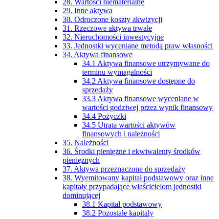
28. Wartości niematerialne
29. Inne aktywa
30. Odroczone koszty akwizycji
31. Rzeczowe aktywa trwałe
32. Nieruchomości inwestycyjne
33. Jednostki wyceniane metodą praw własności
34. Aktywa finansowe
34.1 Aktywa finansowe utrzymywane do
terminu wymagalności
34.2 Aktywa finansowe dostępne do
sprzedaży
33.3 Aktywa finansowe wyceniane w
wartości godziwej przez wynik finansowy
34.4 Pożyczki
34.5 Utrata wartości aktywów
finansowych i należności
35. Należności
36. Środki pieniężne i ekwiwalenty środków
pieniężnych
37. Aktywa przeznaczone do sprzedaży
38. Wyemitowany kapitał podstawowy oraz inne
kapitały przypadające właścicielom jednostki
dominującej
38.1 Kapitał podstawowy
38.2 Pozostałe kapitały