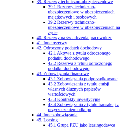
39. Rezerwy techniczno-ubezpieczeniowe
39.1 Rezerwy techniczno-
ubezpieczeniowe w ubezpieczeniach
majątkowych i osobowych
39.2 Rezerwy techniczno-
ubezpieczeniowe w ubezpieczeniach na
życie
40. Rezerwy na świadczenia pracownicze
41. Inne rezerwy
42. Odroczony podatek dochodowy
42.1 Aktywa z tytułu odroczonego
podatku dochodowego
42.2 Rezerwa z tytułu odroczonego
podatku dochodowego
43. Zobowiązania finansowe
43.1 Zobowiązania podporządkowane
43.2 Zobowiązania z tytułu emisji
własnych dłużnych papierów
wartościowych
43.3 Kontrakty inwestycyjne
43.4 Zobowiązania z tytułu transakcji z
przyrzeczeniem odkupu
44. Inne zobowiązania
45. Leasing
45.1 Grupa PZU jako leasingodawca