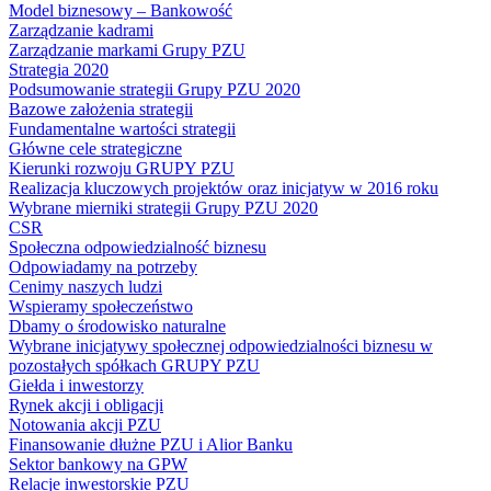
Model biznesowy – Bankowość
Zarządzanie kadrami
Zarządzanie markami Grupy PZU
Strategia 2020
Podsumowanie strategii Grupy PZU 2020
Bazowe założenia strategii
Fundamentalne wartości strategii
Główne cele strategiczne
Kierunki rozwoju GRUPY PZU
Realizacja kluczowych projektów oraz inicjatyw w 2016 roku
Wybrane mierniki strategii Grupy PZU 2020
CSR
Społeczna odpowiedzialność biznesu
Odpowiadamy na potrzeby
Cenimy naszych ludzi
Wspieramy społeczeństwo
Dbamy o środowisko naturalne
Wybrane inicjatywy społecznej odpowiedzialności biznesu w
pozostałych spółkach GRUPY PZU
Giełda i inwestorzy
Rynek akcji i obligacji
Notowania akcji PZU
Finansowanie dłużne PZU i Alior Banku
Sektor bankowy na GPW
Relacje inwestorskie PZU