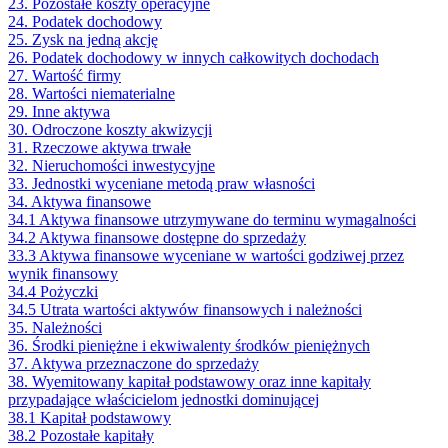
23. Pozostałe koszty operacyjne
24. Podatek dochodowy
25. Zysk na jedną akcję
26. Podatek dochodowy w innych całkowitych dochodach
27. Wartość firmy
28. Wartości niematerialne
29. Inne aktywa
30. Odroczone koszty akwizycji
31. Rzeczowe aktywa trwałe
32. Nieruchomości inwestycyjne
33. Jednostki wyceniane metodą praw własności
34. Aktywa finansowe
34.1 Aktywa finansowe utrzymywane do terminu wymagalności
34.2 Aktywa finansowe dostępne do sprzedaży
33.3 Aktywa finansowe wyceniane w wartości godziwej przez
wynik finansowy
34.4 Pożyczki
34.5 Utrata wartości aktywów finansowych i należności
35. Należności
36. Środki pieniężne i ekwiwalenty środków pieniężnych
37. Aktywa przeznaczone do sprzedaży
38. Wyemitowany kapitał podstawowy oraz inne kapitały
przypadające właścicielom jednostki dominującej
38.1 Kapitał podstawowy
38.2 Pozostałe kapitały