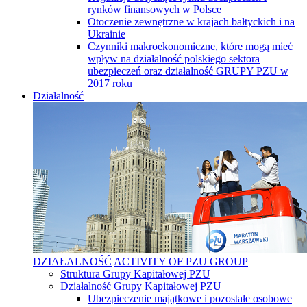
rynków finansowych w Polsce
Otoczenie zewnętrzne w krajach bałtyckich i na
Ukrainie
Czynniki makroekonomiczne, które mogą mieć
wpływ na działalność polskiego sektora
ubezpieczeń oraz działalność GRUPY PZU w
2017 roku
Działalność
DZIAŁALNOŚĆ
ACTIVITY OF PZU GROUP
Struktura Grupy Kapitałowej PZU
Działalność Grupy Kapitałowej PZU
Ubezpieczenie majątkowe i pozostałe osobowe