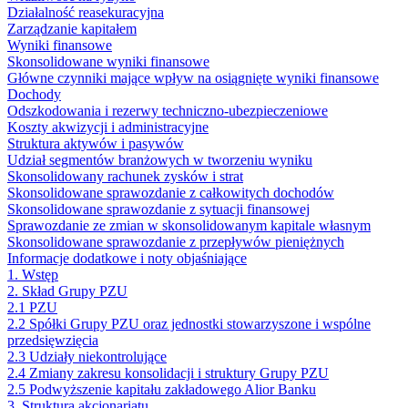
Działalność reasekuracyjna
Zarządzanie kapitałem
Wyniki finansowe
Skonsolidowane wyniki finansowe
Główne czynniki mające wpływ na osiągnięte wyniki finansowe
Dochody
Odszkodowania i rezerwy techniczno-ubezpieczeniowe
Koszty akwizycji i administracyjne
Struktura aktywów i pasywów
Udział segmentów branżowych w tworzeniu wyniku
Skonsolidowany rachunek zysków i strat
Skonsolidowane sprawozdanie z całkowitych dochodów
Skonsolidowane sprawozdanie z sytuacji finansowej
Sprawozdanie ze zmian w skonsolidowanym kapitale własnym
Skonsolidowane sprawozdanie z przepływów pieniężnych
Informacje dodatkowe i noty objaśniające
1. Wstęp
2. Skład Grupy PZU
2.1 PZU
2.2 Spółki Grupy PZU oraz jednostki stowarzyszone i wspólne
przedsięwzięcia
2.3 Udziały niekontrolujące
2.4 Zmiany zakresu konsolidacji i struktury Grupy PZU
2.5 Podwyższenie kapitału zakładowego Alior Banku
3. Struktura akcjonariatu