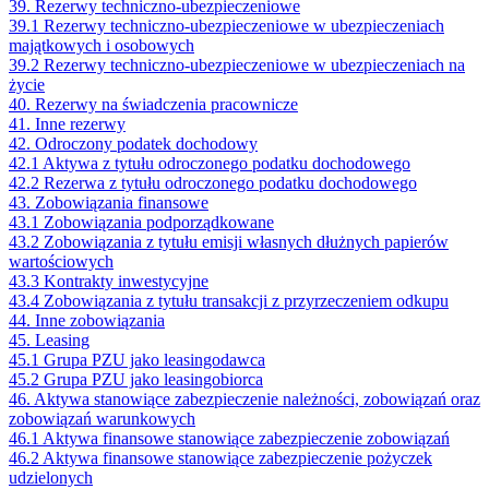
39. Rezerwy techniczno-ubezpieczeniowe
39.1 Rezerwy techniczno-ubezpieczeniowe w ubezpieczeniach
majątkowych i osobowych
39.2 Rezerwy techniczno-ubezpieczeniowe w ubezpieczeniach na
życie
40. Rezerwy na świadczenia pracownicze
41. Inne rezerwy
42. Odroczony podatek dochodowy
42.1 Aktywa z tytułu odroczonego podatku dochodowego
42.2 Rezerwa z tytułu odroczonego podatku dochodowego
43. Zobowiązania finansowe
43.1 Zobowiązania podporządkowane
43.2 Zobowiązania z tytułu emisji własnych dłużnych papierów
wartościowych
43.3 Kontrakty inwestycyjne
43.4 Zobowiązania z tytułu transakcji z przyrzeczeniem odkupu
44. Inne zobowiązania
45. Leasing
45.1 Grupa PZU jako leasingodawca
45.2 Grupa PZU jako leasingobiorca
46. Aktywa stanowiące zabezpieczenie należności, zobowiązań oraz
zobowiązań warunkowych
46.1 Aktywa finansowe stanowiące zabezpieczenie zobowiązań
46.2 Aktywa finansowe stanowiące zabezpieczenie pożyczek
udzielonych