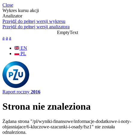
Przejdź do treści
Close
Wykres kursu akcji
Analizator
Przejdź do pełnej wersji wykresu
Przejdź do pełnej wersji analizatora
EmptyText
a
a
a
EN
PL
Raport roczny
2016
Strona nie znaleziona
Żądana strona "/pl/wyniki-finansowe/informacje-dodatkowe-i-noty-
objasniajace/6-kluczowe-szacunki-i-osady/fsz1" nie została
odnaleziona.