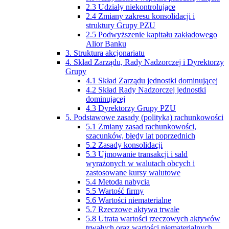
2.3 Udziały niekontrolujące
2.4 Zmiany zakresu konsolidacji i
struktury Grupy PZU
2.5 Podwyższenie kapitału zakładowego
Alior Banku
3. Struktura akcjonariatu
4. Skład Zarządu, Rady Nadzorczej i Dyrektorzy
Grupy
4.1 Skład Zarządu jednostki dominującej
4.2 Skład Rady Nadzorczej jednostki
dominującej
4.3 Dyrektorzy Grupy PZU
5. Podstawowe zasady (polityka) rachunkowości
5.1 Zmiany zasad rachunkowości,
szacunków, błędy lat poprzednich
5.2 Zasady konsolidacji
5.3 Ujmowanie transakcji i sald
wyrażonych w walutach obcych i
zastosowane kursy walutowe
5.4 Metoda nabycia
5.5 Wartość firmy
5.6 Wartości niematerialne
5.7 Rzeczowe aktywa trwałe
5.8 Utrata wartości rzeczowych aktywów
trwałych oraz wartości niematerialnych