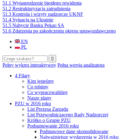
51.1 Wynagrodzenie biegłego rewidenta
51.2 Restrukturyzacja zatrudnienia
51.3 Kontrola i wizyty nadzorcze UKNF
51.4 Sytuacja na Ukrainie
51.5 Nabycie Banku Pekao SA
51.6 Zdarzenia po zakończeniu okresu sprawozdawczego
EN
PL
Szukaj
Formularz wyszukiwania
Pełny wykres interaktywny
Pełna wersja analizatora
4 Filary
Kim jesteśmy
Co robimy
Co wypracowaliśmy
Nasze plany
PZU w 2016 roku
List Prezesa Zarządu
List Przewodniczącego Rady Nadzorczej
Krótko o Grupie PZU
Podsumowanie 2016 roku
Podstawowe dane skonsolidowane
Najważniejsze wydarzenia w 2016 roku