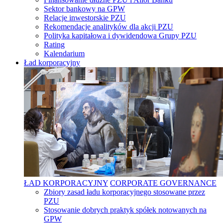
Sektor bankowy na GPW
Relacje inwestorskie PZU
Rekomendacje analityków dla akcji PZU
Polityka kapitałowa i dywidendowa Grupy PZU
Rating
Kalendarium
Ład korporacyjny
ŁAD KORPORACYJNY
CORPORATE GOVERNANCE
Zbiory zasad ładu korporacyjnego stosowane przez
PZU
Stosowanie dobrych praktyk spółek notowanych na
GPW