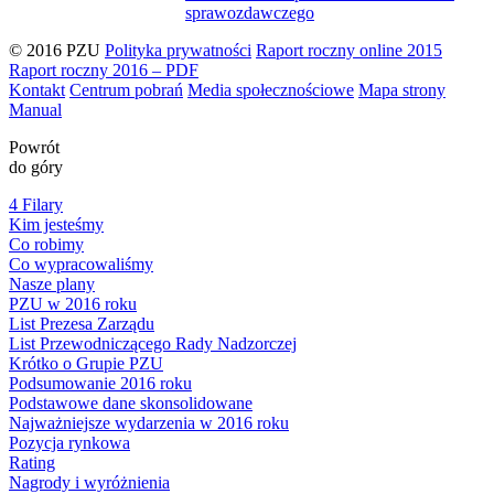
sprawozdawczego
© 2016 PZU
Polityka prywatności
Raport roczny online 2015
Raport roczny 2016 – PDF
Kontakt
Centrum pobrań
Media społecznościowe
Mapa strony
Manual
Powrót
do góry
4 Filary
Kim jesteśmy
Co robimy
Co wypracowaliśmy
Nasze plany
PZU w 2016 roku
List Prezesa Zarządu
List Przewodniczącego Rady Nadzorczej
Krótko o Grupie PZU
Podsumowanie 2016 roku
Podstawowe dane skonsolidowane
Najważniejsze wydarzenia w 2016 roku
Pozycja rynkowa
Rating
Nagrody i wyróżnienia