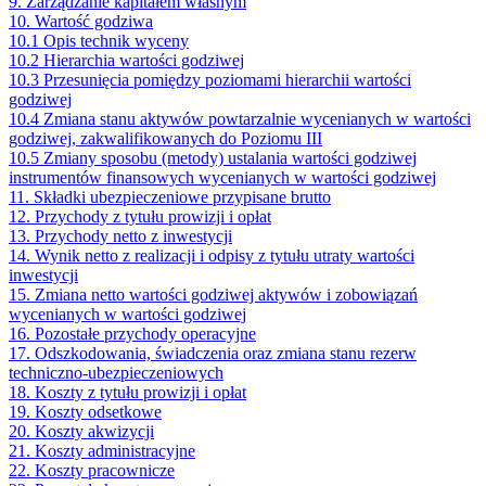
9. Zarządzanie kapitałem własnym
10. Wartość godziwa
10.1 Opis technik wyceny
10.2 Hierarchia wartości godziwej
10.3 Przesunięcia pomiędzy poziomami hierarchii wartości
godziwej
10.4 Zmiana stanu aktywów powtarzalnie wycenianych w wartości
godziwej, zakwalifikowanych do Poziomu III
10.5 Zmiany sposobu (metody) ustalania wartości godziwej
instrumentów finansowych wycenianych w wartości godziwej
11. Składki ubezpieczeniowe przypisane brutto
12. Przychody z tytułu prowizji i opłat
13. Przychody netto z inwestycji
14. Wynik netto z realizacji i odpisy z tytułu utraty wartości
inwestycji
15. Zmiana netto wartości godziwej aktywów i zobowiązań
wycenianych w wartości godziwej
16. Pozostałe przychody operacyjne
17. Odszkodowania, świadczenia oraz zmiana stanu rezerw
techniczno-ubezpieczeniowych
18. Koszty z tytułu prowizji i opłat
19. Koszty odsetkowe
20. Koszty akwizycji
21. Koszty administracyjne
22. Koszty pracownicze