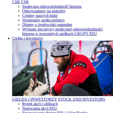
CSR
CSR
Społeczna odpowiedzialność biznesu
Odpowiadamy na potrzeby
Cenimy naszych ludzi
Wspieramy społeczeństwo
Dbamy o środowisko naturalne
Wybrane inicjatywy społecznej odpowiedzialności
biznesu w pozostałych spółkach GRUPY PZU
Giełda i inwestorzy
GIEŁDA I INWESTORZY
STOCK AND INVESTORS
Rynek akcji i obligacji
Notowania akcji PZU
Finansowanie dłużne PZU i Alior Banku