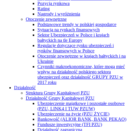
Pozycja rynkowa
Rating
Nagrody i wyróżnienia
Otoczenie zewnętrzne
Podstawowe trendy w polskiej gospodarce
Sytuacja na rynkach finansowych
Sektor Ubezpieczeń w Polsce i krajach
bałtyckich na tle Europy
Regulacje dotyczące rynku ubezpieczeń i
rynków finansowych w Polsce
Otoczenie zewnętrzne w krajach bałtyckich i na
Ukrainie
Czynniki makroekonomiczne, które mogą mieć
wpływ na działalność polskiego sektora
ubezpieczeń oraz działalność GRUPY PZU w
2017 roku
Działalność
Struktura Grupy Kapitałowej PZU
Działalność Grupy Kapitałowej PZU
Ubezpieczenie majątkowe i pozostałe osobowe
(PZU, LINK4 I TUW PZUW)
Ubezpieczenie na życie (PZU ŻYCIE)
Bankowość (ALIOR BANK, BANK PEKAO)
Fundusze inwestycyjne (TFI PZU)
Działalność zagraniczna