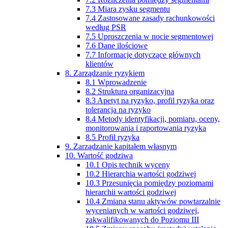
7.3 Miara zysku segmentu
7.4 Zastosowane zasady rachunkowości
według PSR
7.5 Uproszczenia w nocie segmentowej
7.6 Dane ilościowe
7.7 Informacje dotyczące głównych
klientów
8. Zarządzanie ryzykiem
8.1 Wprowadzenie
8.2 Struktura organizacyjna
8.3 Apetyt na ryzyko, profil ryzyka oraz
tolerancja na ryzyko
8.4 Metody identyfikacji, pomiaru, oceny,
monitorowania i raportowania ryzyka
8.5 Profil ryzyka
9. Zarządzanie kapitałem własnym
10. Wartość godziwa
10.1 Opis technik wyceny
10.2 Hierarchia wartości godziwej
10.3 Przesunięcia pomiędzy poziomami
hierarchii wartości godziwej
10.4 Zmiana stanu aktywów powtarzalnie
wycenianych w wartości godziwej,
zakwalifikowanych do Poziomu III