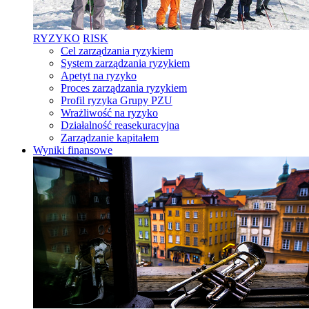
RYZYKO
RISK
Cel zarządzania ryzykiem
System zarządzania ryzykiem
Apetyt na ryzyko
Proces zarządzania ryzykiem
Profil ryzyka Grupy PZU
Wrażliwość na ryzyko
Działalność reasekuracyjna
Zarządzanie kapitałem
Wyniki finansowe