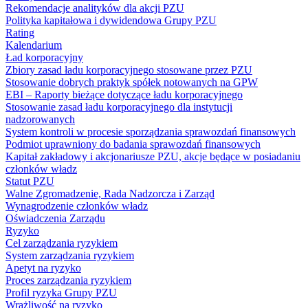
Rekomendacje analityków dla akcji PZU
Polityka kapitałowa i dywidendowa Grupy PZU
Rating
Kalendarium
Ład korporacyjny
Zbiory zasad ładu korporacyjnego stosowane przez PZU
Stosowanie dobrych praktyk spółek notowanych na GPW
EBI – Raporty bieżące dotyczące ładu korporacyjnego
Stosowanie zasad ładu korporacyjnego dla instytucji
nadzorowanych
System kontroli w procesie sporządzania sprawozdań finansowych
Podmiot uprawniony do badania sprawozdań finansowych
Kapitał zakładowy i akcjonariusze PZU, akcje będące w posiadaniu
członków władz
Statut PZU
Walne Zgromadzenie, Rada Nadzorcza i Zarząd
Wynagrodzenie członków władz
Oświadczenia Zarządu
Ryzyko
Cel zarządzania ryzykiem
System zarządzania ryzykiem
Apetyt na ryzyko
Proces zarządzania ryzykiem
Profil ryzyka Grupy PZU
Wrażliwość na ryzyko