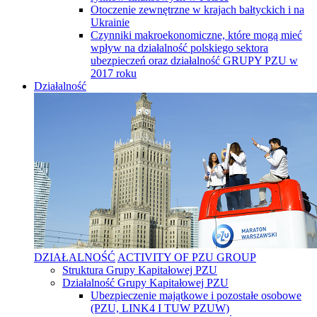
Otoczenie zewnętrzne w krajach bałtyckich i na
Ukrainie
Czynniki makroekonomiczne, które mogą mieć
wpływ na działalność polskiego sektora
ubezpieczeń oraz działalność GRUPY PZU w
2017 roku
Działalność
DZIAŁALNOŚĆ
ACTIVITY OF PZU GROUP
Struktura Grupy Kapitałowej PZU
Działalność Grupy Kapitałowej PZU
Ubezpieczenie majątkowe i pozostałe osobowe
(PZU, LINK4 I TUW PZUW)