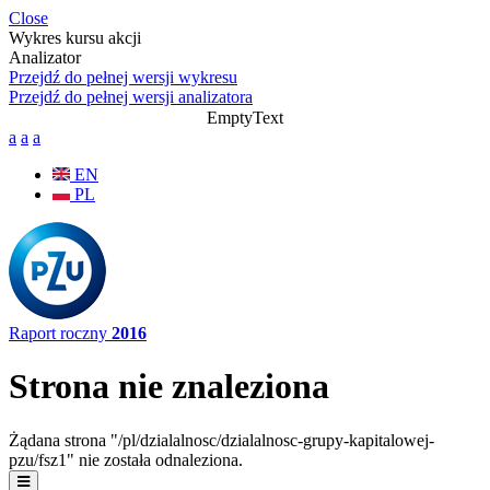
Przejdź do treści
Close
Wykres kursu akcji
Analizator
Przejdź do pełnej wersji wykresu
Przejdź do pełnej wersji analizatora
EmptyText
a
a
a
EN
PL
Raport roczny
2016
Strona nie znaleziona
Żądana strona "/pl/dzialalnosc/dzialalnosc-grupy-kapitalowej-
pzu/fsz1" nie została odnaleziona.