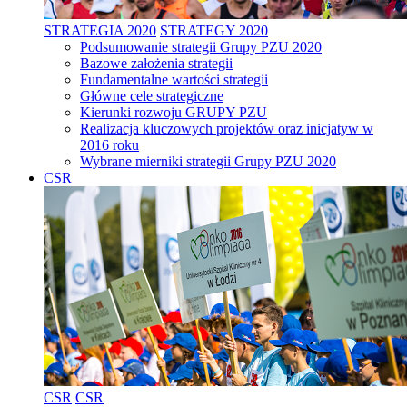
STRATEGIA 2020
STRATEGY 2020
Podsumowanie strategii Grupy PZU 2020
Bazowe założenia strategii
Fundamentalne wartości strategii
Główne cele strategiczne
Kierunki rozwoju GRUPY PZU
Realizacja kluczowych projektów oraz inicjatyw w
2016 roku
Wybrane mierniki strategii Grupy PZU 2020
CSR
CSR
CSR