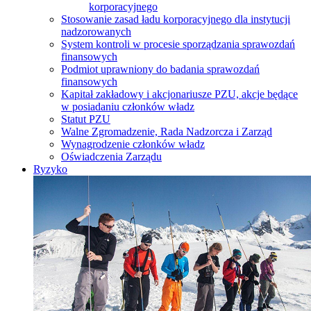
korporacyjnego
Stosowanie zasad ładu korporacyjnego dla instytucji
nadzorowanych
System kontroli w procesie sporządzania sprawozdań
finansowych
Podmiot uprawniony do badania sprawozdań
finansowych
Kapitał zakładowy i akcjonariusze PZU, akcje będące
w posiadaniu członków władz
Statut PZU
Walne Zgromadzenie, Rada Nadzorcza i Zarząd
Wynagrodzenie członków władz
Oświadczenia Zarządu
Ryzyko