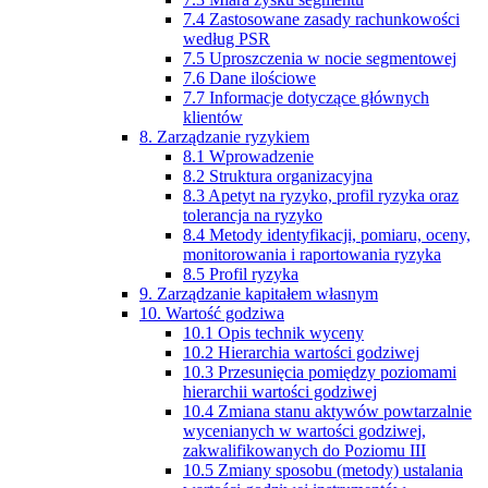
7.4 Zastosowane zasady rachunkowości
według PSR
7.5 Uproszczenia w nocie segmentowej
7.6 Dane ilościowe
7.7 Informacje dotyczące głównych
klientów
8. Zarządzanie ryzykiem
8.1 Wprowadzenie
8.2 Struktura organizacyjna
8.3 Apetyt na ryzyko, profil ryzyka oraz
tolerancja na ryzyko
8.4 Metody identyfikacji, pomiaru, oceny,
monitorowania i raportowania ryzyka
8.5 Profil ryzyka
9. Zarządzanie kapitałem własnym
10. Wartość godziwa
10.1 Opis technik wyceny
10.2 Hierarchia wartości godziwej
10.3 Przesunięcia pomiędzy poziomami
hierarchii wartości godziwej
10.4 Zmiana stanu aktywów powtarzalnie
wycenianych w wartości godziwej,
zakwalifikowanych do Poziomu III
10.5 Zmiany sposobu (metody) ustalania