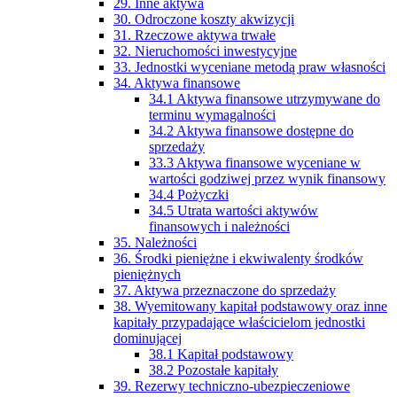
29. Inne aktywa
30. Odroczone koszty akwizycji
31. Rzeczowe aktywa trwałe
32. Nieruchomości inwestycyjne
33. Jednostki wyceniane metodą praw własności
34. Aktywa finansowe
34.1 Aktywa finansowe utrzymywane do
terminu wymagalności
34.2 Aktywa finansowe dostępne do
sprzedaży
33.3 Aktywa finansowe wyceniane w
wartości godziwej przez wynik finansowy
34.4 Pożyczki
34.5 Utrata wartości aktywów
finansowych i należności
35. Należności
36. Środki pieniężne i ekwiwalenty środków
pieniężnych
37. Aktywa przeznaczone do sprzedaży
38. Wyemitowany kapitał podstawowy oraz inne
kapitały przypadające właścicielom jednostki
dominującej
38.1 Kapitał podstawowy
38.2 Pozostałe kapitały
39. Rezerwy techniczno-ubezpieczeniowe