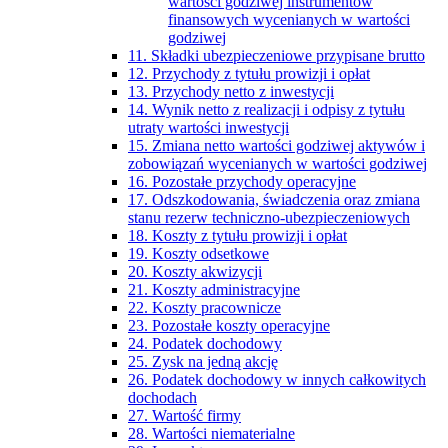
wartości godziwej instrumentów
finansowych wycenianych w wartości
godziwej
11. Składki ubezpieczeniowe przypisane brutto
12. Przychody z tytułu prowizji i opłat
13. Przychody netto z inwestycji
14. Wynik netto z realizacji i odpisy z tytułu
utraty wartości inwestycji
15. Zmiana netto wartości godziwej aktywów i
zobowiązań wycenianych w wartości godziwej
16. Pozostałe przychody operacyjne
17. Odszkodowania, świadczenia oraz zmiana
stanu rezerw techniczno-ubezpieczeniowych
18. Koszty z tytułu prowizji i opłat
19. Koszty odsetkowe
20. Koszty akwizycji
21. Koszty administracyjne
22. Koszty pracownicze
23. Pozostałe koszty operacyjne
24. Podatek dochodowy
25. Zysk na jedną akcję
26. Podatek dochodowy w innych całkowitych
dochodach
27. Wartość firmy
28. Wartości niematerialne