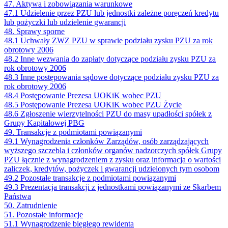
47. Aktywa i zobowiązania warunkowe
47.1 Udzielenie przez PZU lub jednostki zależne poręczeń kredytu
lub pożyczki lub udzielenie gwarancji
48. Sprawy sporne
48.1 Uchwały ZWZ PZU w sprawie podziału zysku PZU za rok
obrotowy 2006
48.2 Inne wezwania do zapłaty dotyczące podziału zysku PZU za
rok obrotowy 2006
48.3 Inne postępowania sądowe dotyczące podziału zysku PZU za
rok obrotowy 2006
48.4 Postępowanie Prezesa UOKiK wobec PZU
48.5 Postępowanie Prezesa UOKiK wobec PZU Życie
48.6 Zgłoszenie wierzytelności PZU do masy upadłości spółek z
Grupy Kapitałowej PBG
49. Transakcje z podmiotami powiązanymi
49.1 Wynagrodzenia członków Zarządów, osób zarządzających
wyższego szczebla i członków organów nadzorczych spółek Grupy
PZU łącznie z wynagrodzeniem z zysku oraz informacja o wartości
zaliczek, kredytów, pożyczek i gwarancji udzielonych tym osobom
49.2 Pozostałe transakcje z podmiotami powiązanymi
49.3 Prezentacja transakcji z jednostkami powiązanymi ze Skarbem
Państwa
50. Zatrudnienie
51. Pozostałe informacje
51.1 Wynagrodzenie biegłego rewidenta