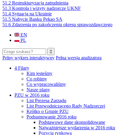
51.2 Restrukturyzacja zatrudnienia
51.3 Kontrola i wizyty nadzorcze UKNF
51.4 Sytuacja na Ukrainie
51.5 Nabycie Banku Pekao SA
51.6 Zdarzenia po zakończeniu okresu sprawozdawczego
EN
PL
Szukaj
Formularz wyszukiwania
Pełny wykres interaktywny
Pełna wersja analizatora
4 Filary
Kim jesteśmy
Co robimy
Co wypracowaliśmy
Nasze plany
PZU w 2016 roku
List Prezesa Zarządu
List Przewodniczącego Rady Nadzorczej
Krótko o Grupie PZU
Podsumowanie 2016 roku
Podstawowe dane skonsolidowane
Najważniejsze wydarzenia w 2016 roku
Pozycja rynkowa