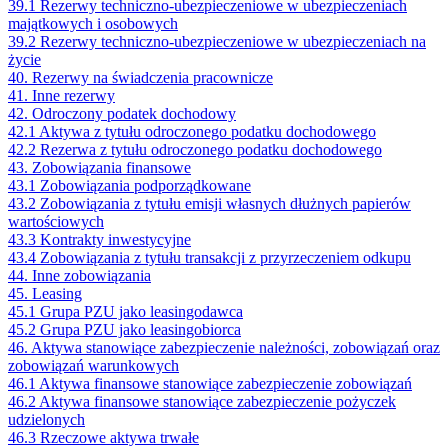
39.1 Rezerwy techniczno-ubezpieczeniowe w ubezpieczeniach
majątkowych i osobowych
39.2 Rezerwy techniczno-ubezpieczeniowe w ubezpieczeniach na
życie
40. Rezerwy na świadczenia pracownicze
41. Inne rezerwy
42. Odroczony podatek dochodowy
42.1 Aktywa z tytułu odroczonego podatku dochodowego
42.2 Rezerwa z tytułu odroczonego podatku dochodowego
43. Zobowiązania finansowe
43.1 Zobowiązania podporządkowane
43.2 Zobowiązania z tytułu emisji własnych dłużnych papierów
wartościowych
43.3 Kontrakty inwestycyjne
43.4 Zobowiązania z tytułu transakcji z przyrzeczeniem odkupu
44. Inne zobowiązania
45. Leasing
45.1 Grupa PZU jako leasingodawca
45.2 Grupa PZU jako leasingobiorca
46. Aktywa stanowiące zabezpieczenie należności, zobowiązań oraz
zobowiązań warunkowych
46.1 Aktywa finansowe stanowiące zabezpieczenie zobowiązań
46.2 Aktywa finansowe stanowiące zabezpieczenie pożyczek
udzielonych
46.3 Rzeczowe aktywa trwałe