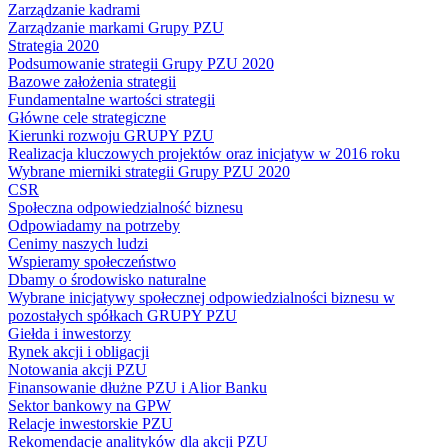
Zarządzanie kadrami
Zarządzanie markami Grupy PZU
Strategia 2020
Podsumowanie strategii Grupy PZU 2020
Bazowe założenia strategii
Fundamentalne wartości strategii
Główne cele strategiczne
Kierunki rozwoju GRUPY PZU
Realizacja kluczowych projektów oraz inicjatyw w 2016 roku
Wybrane mierniki strategii Grupy PZU 2020
CSR
Społeczna odpowiedzialność biznesu
Odpowiadamy na potrzeby
Cenimy naszych ludzi
Wspieramy społeczeństwo
Dbamy o środowisko naturalne
Wybrane inicjatywy społecznej odpowiedzialności biznesu w
pozostałych spółkach GRUPY PZU
Giełda i inwestorzy
Rynek akcji i obligacji
Notowania akcji PZU
Finansowanie dłużne PZU i Alior Banku
Sektor bankowy na GPW
Relacje inwestorskie PZU
Rekomendacje analityków dla akcji PZU