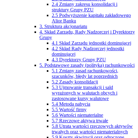
2.4 Zmiany zakresu konsolidacji i
struktury Grupy PZU
2.5 Podwyższenie kapitału zakładowego
Alior Banku
3. Struktura akcjonariatu
4. Skład Zarządu, Rady Nadzorczej i Dyrektorzy
Grupy
4.1 Skład Zarządu jednostki dominującej
4.2 Skład Rady Nadzorczej jednostki
dominującej
4.3 Dyrektorzy Grupy PZU
5. Podstawowe zasady (polityka) rachunkowości
5.1 Zmiany zasad rachunkowości,
szacunków, błędy lat poprzednich
5.2 Zasady konsolidacji
5.3 Ujmowanie transakcji i sald
wyrażonych w walutach obcych i
zastosowane kursy walutowe
5.4 Metoda nabycia
5.5 Wartość firmy
5.6 Wartości niematerialne
5.7 Rzeczowe aktywa trwałe
5.8 Utrata wartości rzeczowych aktywów
trwałych oraz wartości niematerialnych
5.9 Koszty akwizycji oraz odroczone