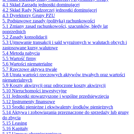
4.1 Skład Zarządu jednostki dominującej
4.2 Skład Rady Nadzorczej jednostki dominującej
4.3 Dyrektorzy Grupy PZU
5. Podstawowe zasady (polityka) rachunkowości
5.1 Zmiany zasad rachunkowości, szacunków, błędy lat
poprzednich
5.2 Zasady konsolidacji
5.3 Ujmowanie transakcji i sald wyrażonych w walutach obcych i
zastosowane kursy walutowe
5.4 Metoda nabycia
5.5 Wartość firmy
5.6 Wartości niematerialne
5.7 Rzeczowe aktywa trwałe
5.8 Utrata wartości rzeczowych aktywów trwałych oraz wartości
niematerialnych
5.9 Koszty akwizycji oraz odroczone koszty akwizycji
5.10 Nieruchomości inwestycyjne
5.11 Jednostki stowarzyszone i wspólne przedsięwzięcia
5.12 Instrumenty finansowe
5.13 Środki pieniężne i ekwiwalenty środków pieniężnych
5.14 Aktywa i zobowiązania przeznaczone do sprzedaży lub grupy
do zbycia
5.15 Leasing
5.16 Kapitały
5.17 Umowy ubezpieczeniowe