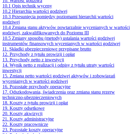
10. Wartość godziwa
10.1 Opis technik wyceny
10.2 Hierarchia wartości godziwej
10.3 Przesunięcia pomiędzy poziomami hierarchii wartości
godziwej
10.4 Zmiana stanu aktywów powtarzalnie wycenianych w wartości
godziwej, zakwalifikowanych do Poziomu III
10.5 Zmiany sposobu (metody) ustalania wartości godziwej
instrumentów finansowych wycenianych w wartości godziwej
11. Składki ubezpieczeniowe przypisane brutto
12. Przychody z tytułu prowizji i opłat
13. Przychody netto z inwestycji
14. Wynik netto z realizacji i odpisy z tytułu utraty wartości
inwestycji
15. Zmiana netto wartości godziwej aktywów i zobowiązań
wycenianych w wartości godziwej
16. Pozostałe przychody operacyjne
17. Odszkodowania, świadczenia oraz zmiana stanu rezerw
techniczno-ubezpieczeniowych
18. Koszty z tytułu prowizji i opłat
19. Koszty odsetkowe
20. Koszty akwizycji
21. Koszty administracyjne
22. Koszty pracownicze
23. Pozostałe koszty operacyjne