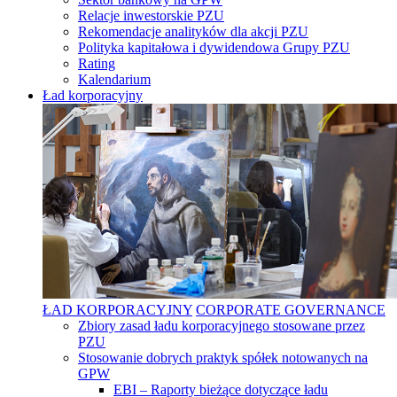
Relacje inwestorskie PZU
Rekomendacje analityków dla akcji PZU
Polityka kapitałowa i dywidendowa Grupy PZU
Rating
Kalendarium
Ład korporacyjny
ŁAD KORPORACYJNY
CORPORATE GOVERNANCE
Zbiory zasad ładu korporacyjnego stosowane przez
PZU
Stosowanie dobrych praktyk spółek notowanych na
GPW
EBI – Raporty bieżące dotyczące ładu