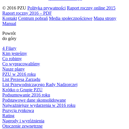
© 2016 PZU
Polityka prywatności
Raport roczny online 2015
Raport roczny 2016 – PDF
Kontakt
Centrum pobrań
Media społecznościowe
Mapa strony
Manual
Powrót
do góry
4 Filary
Kim jesteśmy
Co robimy
Co wypracowaliśmy
Nasze plany
PZU w 2016 roku
List Prezesa Zarządu
List Przewodniczącego Rady Nadzorczej
Krótko o Grupie PZU
Podsumowanie 2016 roku
Podstawowe dane skonsolidowane
Najważniejsze wydarzenia w 2016 roku
Pozycja rynkowa
Rating
Nagrody i wyróżnienia
Otoczenie zewnętrzne