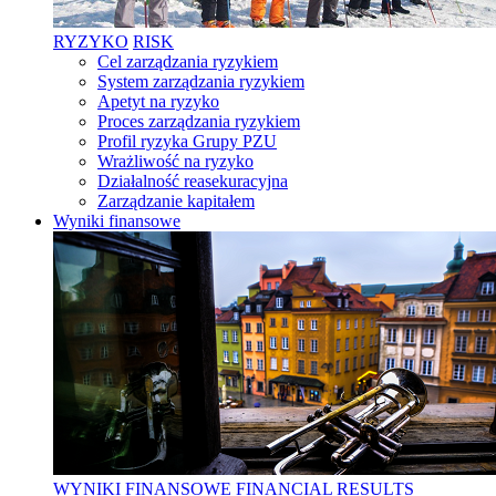
RYZYKO
RISK
Cel zarządzania ryzykiem
System zarządzania ryzykiem
Apetyt na ryzyko
Proces zarządzania ryzykiem
Profil ryzyka Grupy PZU
Wrażliwość na ryzyko
Działalność reasekuracyjna
Zarządzanie kapitałem
Wyniki finansowe
WYNIKI FINANSOWE
FINANCIAL RESULTS