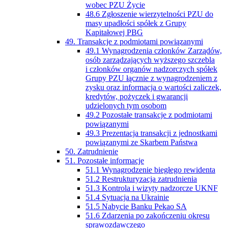
wobec PZU Życie
48.6 Zgłoszenie wierzytelności PZU do
masy upadłości spółek z Grupy
Kapitałowej PBG
49. Transakcje z podmiotami powiązanymi
49.1 Wynagrodzenia członków Zarządów,
osób zarządzających wyższego szczebla
i członków organów nadzorczych spółek
Grupy PZU łącznie z wynagrodzeniem z
zysku oraz informacja o wartości zaliczek,
kredytów, pożyczek i gwarancji
udzielonych tym osobom
49.2 Pozostałe transakcje z podmiotami
powiązanymi
49.3 Prezentacja transakcji z jednostkami
powiązanymi ze Skarbem Państwa
50. Zatrudnienie
51. Pozostałe informacje
51.1 Wynagrodzenie biegłego rewidenta
51.2 Restrukturyzacja zatrudnienia
51.3 Kontrola i wizyty nadzorcze UKNF
51.4 Sytuacja na Ukrainie
51.5 Nabycie Banku Pekao SA
51.6 Zdarzenia po zakończeniu okresu
sprawozdawczego