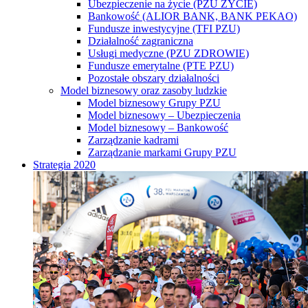
Ubezpieczenie na życie (PZU ŻYCIE)
Bankowość (ALIOR BANK, BANK PEKAO)
Fundusze inwestycyjne (TFI PZU)
Działalność zagraniczna
Usługi medyczne (PZU ZDROWIE)
Fundusze emerytalne (PTE PZU)
Pozostałe obszary działalności
Model biznesowy oraz zasoby ludzkie
Model biznesowy Grupy PZU
Model biznesowy – Ubezpieczenia
Model biznesowy – Bankowość
Zarządzanie kadrami
Zarządzanie markami Grupy PZU
Strategia 2020