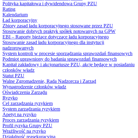
Polityka kapitałowa i dywidendowa Grupy PZU
Rating
Kalendarium
Ład korporacyjny
Zbiory zasad ładu korporacyjnego stosowane przez PZU
Stosowanie dobrych praktyk spółek notowanych na GPW
EBI – Raporty bieżące dotyczące ładu korporacyjnego
Stosowanie zasad ładu korporacyjnego dla instytucji
nadzorowanych
System kontroli w procesie sporządzania sprawozdań finansowych
Podmiot uprawniony do badania sprawozdań finansowych
Kapitał zakładowy i akcjonariusze PZU, akcje będące w posiadaniu
członków władz
Statut PZU
Walne Zgromadzenie, Rada Nadzorcza i Zarząd
Wynagrodzenie członków władz
Oświadczenia Zarządu
Ryzyko
Cel zarządzania ryzykiem
System zarządzania ryzykiem
Apetyt na ryzyko
Proces zarządzania ryzykiem
Profil ryzyka Grupy PZU
Wrażliwość na ryzyko
Działalność reasekuracyjna