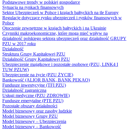
Podstawowe trendy w polskiej gospodarce
Sytuacja na rynkach finansowych
Sektor Ubezpieczeń w Polsce i krajach bałtyckich na tle Europy
Regulacje dotyczące rynku ubezpieczeń i rynków finansowych w
Polsce
Otoczenie zewnętrzne w krajach bałtyckich i na Ukrainie
Czynniki makroekonomiczne, które mogą mieć wpływ na
działalność polskiego sektora ubezpieczeń oraz działalność GRUPY
PZU w 2017 roku
Działalność
Struktura Grupy Kapitałowej PZU
Działalność Grupy Kapitałowej PZU
Ubezpieczenie majątkowe i pozostałe osobowe (PZU, LINK4 I
TUW PZUW)
Ubezpieczenie na życie (PZU ŻYCIE)
Bankowość (ALIOR BANK, BANK PEKAO)
Fundusze inwestycyjne (TFI PZU)
Działalność zagraniczna
Usługi medyczne (PZU ZDROWIE)
Fundusze emerytalne (PTE PZU)
Pozostałe obszary działalności
Model biznesowy oraz zasoby ludzkie
Model biznesowy Grupy PZU
Model biznesowy – Ubezpieczenia
Model biznesowy – Bankowość