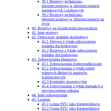
39.1 Rezerwy techniczno-
ubezpieczeniowe w ubezpieczeniach
majątkowych i osobowych
39.2 Rezerwy techniczno-
ubezpieczeniowe w ubezpieczeniach na
życie
40. Rezerwy na świadczenia pracownicze
41. Inne rezerwy
42. Odroczony podatek dochodowy
42.1 Aktywa z tytułu odroczonego
podatku dochodowego
42.2 Rezerwa z tytułu odroczonego
podatku dochodowego
43. Zobowiązania finansowe
43.1 Zobowiązania podporządkowane
43.2 Zobowiązania z tytułu emisji
własnych dłużnych papierów
wartościowych
43.3 Kontrakty inwestycyjne
43.4 Zobowiązania z tytułu transakcji z
przyrzeczeniem odkupu
44. Inne zobowiązania
45. Leasing
45.1 Grupa PZU jako leasingodawca
45.2 Grupa PZU jako leasingobiorca