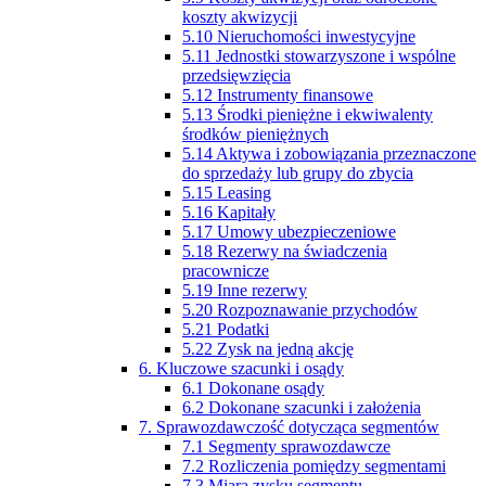
koszty akwizycji
5.10 Nieruchomości inwestycyjne
5.11 Jednostki stowarzyszone i wspólne
przedsięwzięcia
5.12 Instrumenty finansowe
5.13 Środki pieniężne i ekwiwalenty
środków pieniężnych
5.14 Aktywa i zobowiązania przeznaczone
do sprzedaży lub grupy do zbycia
5.15 Leasing
5.16 Kapitały
5.17 Umowy ubezpieczeniowe
5.18 Rezerwy na świadczenia
pracownicze
5.19 Inne rezerwy
5.20 Rozpoznawanie przychodów
5.21 Podatki
5.22 Zysk na jedną akcję
6. Kluczowe szacunki i osądy
6.1 Dokonane osądy
6.2 Dokonane szacunki i założenia
7. Sprawozdawczość dotycząca segmentów
7.1 Segmenty sprawozdawcze
7.2 Rozliczenia pomiędzy segmentami
7.3 Miara zysku segmentu