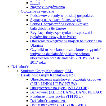
Rating
Nagrody i wyróżnienia
Otoczenie zewnętrzne
Podstawowe trendy w polskiej gospodarce
Sytuacja na rynkach finansowych
Sektor Ubezpieczeń w Polsce i krajach
bałtyckich na tle Europy
Regulacje dotyczące rynku ubezpieczeń i
rynków finansowych w Polsce
Otoczenie zewnętrzne w krajach bałtyckich i na
Ukrainie
Czynniki makroekonomiczne, które mogą mieć
wpływ na działalność polskiego sektora
ubezpieczeń oraz działalność GRUPY PZU w
2017 roku
Działalność
Struktura Grupy Kapitałowej PZU
Działalność Grupy Kapitałowej PZU
Ubezpieczenie majątkowe i pozostałe osobowe
(PZU, LINK4 I TUW PZUW)
Ubezpieczenie na życie (PZU ŻYCIE)
Bankowość (ALIOR BANK, BANK PEKAO)
Fundusze inwestycyjne (TFI PZU)
Działalność zagraniczna
Usługi medyczne (PZU ZDROWIE)