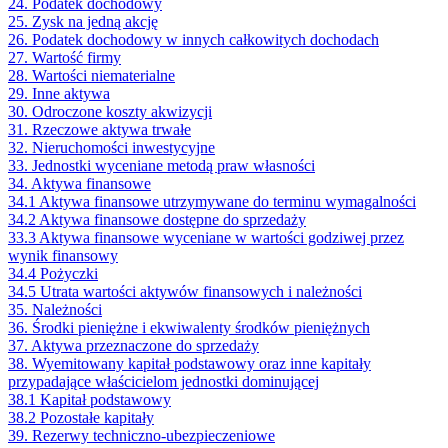
24. Podatek dochodowy
25. Zysk na jedną akcję
26. Podatek dochodowy w innych całkowitych dochodach
27. Wartość firmy
28. Wartości niematerialne
29. Inne aktywa
30. Odroczone koszty akwizycji
31. Rzeczowe aktywa trwałe
32. Nieruchomości inwestycyjne
33. Jednostki wyceniane metodą praw własności
34. Aktywa finansowe
34.1 Aktywa finansowe utrzymywane do terminu wymagalności
34.2 Aktywa finansowe dostępne do sprzedaży
33.3 Aktywa finansowe wyceniane w wartości godziwej przez
wynik finansowy
34.4 Pożyczki
34.5 Utrata wartości aktywów finansowych i należności
35. Należności
36. Środki pieniężne i ekwiwalenty środków pieniężnych
37. Aktywa przeznaczone do sprzedaży
38. Wyemitowany kapitał podstawowy oraz inne kapitały
przypadające właścicielom jednostki dominującej
38.1 Kapitał podstawowy
38.2 Pozostałe kapitały
39. Rezerwy techniczno-ubezpieczeniowe