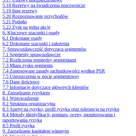
5.18 Rezerwy na świadczenia pracownicze
5.19 Inne rezerwy
5.20 Rozpoznawanie przychodów
5.21 Podatki
5.22 Zysk na jedną akcję
6. Kluczowe szacunki i osądy
6.1 Dokonane osądy
6.2 Dokonane szacunki i założenia
7. Sprawozdawczość dotycząca segmentów
7.1 Segmenty sprawozdawcze
7.2 Rozliczenia pomiędzy segmentami
7.3 Miara zysku segmentu
7.4 Zastosowane zasady rachunkowości według PSR
7.5 Uproszczenia w nocie segmentowej
7.6 Dane ilościowe
7.7 Informacje dotyczące głównych klientów
8. Zarządzanie ryzykiem
8.1 Wprowadzenie
8.2 Struktura organizacyjna
8.3 Apetyt na ryzyko, profil ryzyka oraz tolerancja na ryzyko
8.4 Metody identyfikacji, pomiaru, oceny, monitorowania i
raportowania ryzyka
8.5 Profil ryzyka
9. Zarządzanie kapitałem własnym