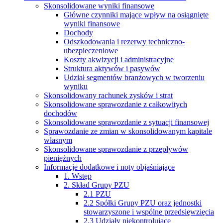
Skonsolidowane wyniki finansowe
Główne czynniki mające wpływ na osiągnięte
wyniki finansowe
Dochody
Odszkodowania i rezerwy techniczno-
ubezpieczeniowe
Koszty akwizycji i administracyjne
Struktura aktywów i pasywów
Udział segmentów branżowych w tworzeniu
wyniku
Skonsolidowany rachunek zysków i strat
Skonsolidowane sprawozdanie z całkowitych
dochodów
Skonsolidowane sprawozdanie z sytuacji finansowej
Sprawozdanie ze zmian w skonsolidowanym kapitale
własnym
Skonsolidowane sprawozdanie z przepływów
pieniężnych
Informacje dodatkowe i noty objaśniające
1. Wstęp
2. Skład Grupy PZU
2.1 PZU
2.2 Spółki Grupy PZU oraz jednostki
stowarzyszone i wspólne przedsięwzięcia
2.3 Udziały niekontrolujące