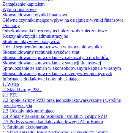
Zarządzanie kapitałem
Wyniki finansowe
Skonsolidowane wyniki finansowe
Główne czynniki mające wpływ na osiągnięte wyniki finansowe
Dochody
Odszkodowania i rezerwy techniczno-ubezpieczeniowe
Koszty akwizycji i administracyjne
Struktura aktywów i pasywów
Udział segmentów branżowych w tworzeniu wyniku
Skonsolidowany rachunek zysków i strat
Skonsolidowane sprawozdanie z całkowitych dochodów
Skonsolidowane sprawozdanie z sytuacji finansowej
Sprawozdanie ze zmian w skonsolidowanym kapitale własnym
Skonsolidowane sprawozdanie z przepływów pieniężnych
Informacje dodatkowe i noty objaśniające
1. Wstęp
2. Skład Grupy PZU
2.1 PZU
2.2 Spółki Grupy PZU oraz jednostki stowarzyszone i wspólne
przedsięwzięcia
2.3 Udziały niekontrolujące
2.4 Zmiany zakresu konsolidacji i struktury Grupy PZU
2.5 Podwyższenie kapitału zakładowego Alior Banku
3. Struktura akcjonariatu
4. Skład Zarządu, Rady Nadzorczej i Dyrektorzy Grupy