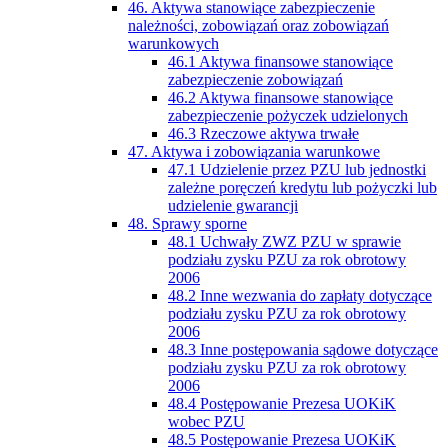
46. Aktywa stanowiące zabezpieczenie
należności, zobowiązań oraz zobowiązań
warunkowych
46.1 Aktywa finansowe stanowiące
zabezpieczenie zobowiązań
46.2 Aktywa finansowe stanowiące
zabezpieczenie pożyczek udzielonych
46.3 Rzeczowe aktywa trwałe
47. Aktywa i zobowiązania warunkowe
47.1 Udzielenie przez PZU lub jednostki
zależne poręczeń kredytu lub pożyczki lub
udzielenie gwarancji
48. Sprawy sporne
48.1 Uchwały ZWZ PZU w sprawie
podziału zysku PZU za rok obrotowy
2006
48.2 Inne wezwania do zapłaty dotyczące
podziału zysku PZU za rok obrotowy
2006
48.3 Inne postępowania sądowe dotyczące
podziału zysku PZU za rok obrotowy
2006
48.4 Postępowanie Prezesa UOKiK
wobec PZU
48.5 Postępowanie Prezesa UOKiK