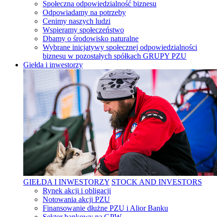
Społeczna odpowiedzialność biznesu
Odpowiadamy na potrzeby
Cenimy naszych ludzi
Wspieramy społeczeństwo
Dbamy o środowisko naturalne
Wybrane inicjatywy społecznej odpowiedzialności
biznesu w pozostałych spółkach GRUPY PZU
Giełda i inwestorzy
GIEŁDA I INWESTORZY
STOCK AND INVESTORS
Rynek akcji i obligacji
Notowania akcji PZU
Finansowanie dłużne PZU i Alior Banku
Sektor bankowy na GPW