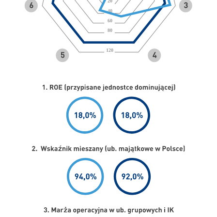
20
40
60
80
120