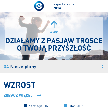
Przejdź do treści
Raport roczny
2016
WRÓĆ
DZIAŁAMY Z PASJĄ
W TROSCE
O TWOJĄ PRZYSZŁOŚĆ
04
Nasze plany
WZROST
ZOBACZ WIĘCEJ