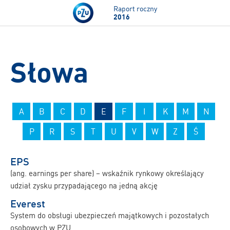
Przejdź do treści
Raport roczny
2016
Słowa
A
B
C
D
E
F
I
K
M
N
P
R
S
T
U
V
W
Z
Ś
EPS
(ang. earnings per share) – wskaźnik rynkowy określający
udział zysku przypadającego na jedną akcję
Everest
System do obsługi ubezpieczeń majątkowych i pozostałych
osobowych w PZU