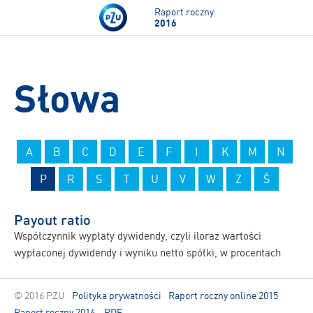
Przejdź do treści
Raport roczny
2016
Słowa
A
B
C
D
E
F
I
K
M
N
P
R
S
T
U
V
W
Z
Ś
Payout ratio
Współczynnik wypłaty dywidendy, czyli iloraz wartości
wypłaconej dywidendy i wyniku netto spółki, w procentach
© 2016 PZU
Polityka prywatności
Raport roczny online 2015
Raport roczny 2016 – PDF