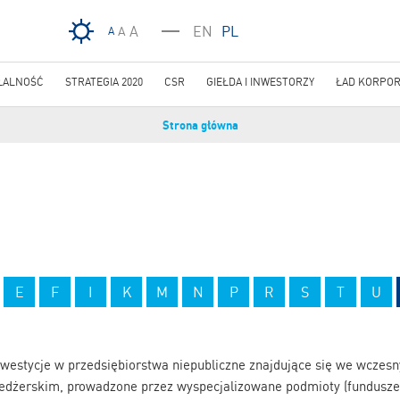
Przejdź do treści
A
EN
PL
A
A
ŁALNOŚĆ
STRATEGIA 2020
CSR
GIEŁDA I INWESTORZY
ŁAD KORPOR
Strona główna
E
F
I
K
M
N
P
R
S
T
U
nwestycje w przedsiębiorstwa niepubliczne znajdujące się we wczesn
edżerskim, prowadzone przez wyspecjalizowane podmioty (fundusz