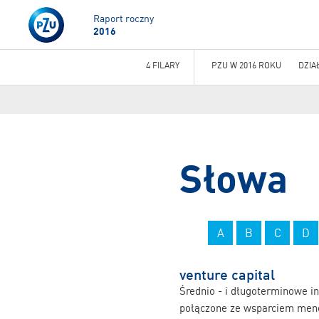
Raport roczny
2016
4 FILARY
PZU W 2016 ROKU
DZIA
Jesteś
tutaj
Słowa
A
B
C
D
venture capital
Średnio - i długoterminowe i
połączone ze wsparciem men