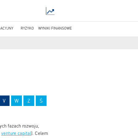
ACYJNY
RYZYKO
WYNIKI FINANSOWE
V
W
Z
Ś
ych fazach rozwoju,
e
venture capital
). Celem